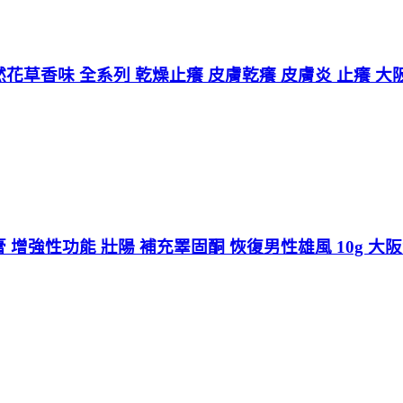
然花草香味 全系列 乾燥止癢 皮膚乾癢 皮膚炎 止癢 
增強性功能 壯陽 補充睪固酮 恢復男性雄風 10g 大