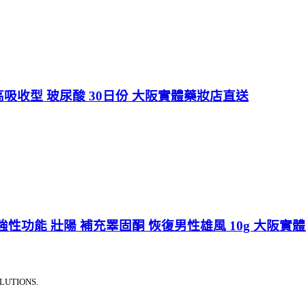
高吸收型 玻尿酸 30日份 大阪實體藥妝店直送
性功能 壯陽 補充睪固酮 恢復男性雄風 10g 大阪實
LUTIONS.