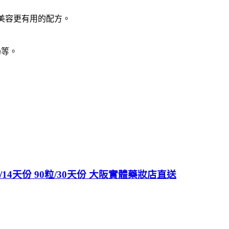
美容更有用的配方。
奶等。
14天份 90粒/30天份 大阪實體藥妝店直送