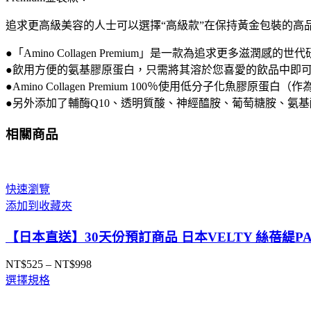
白
追求更高級美容的人士可以選擇“高級款”在保持黃金包裝的高
粉
粉
●「Amino Collagen Premium」是一款為追求更多滋潤
璀
●飲用方便的氨基膠原蛋白，只需將其溶於您喜愛的飲品中即
璨
●Amino Collagen Premium 100％使用低分子化魚膠原蛋
金
●另外添加了輔酶Q10、透明質酸、神經醯胺、葡萄糖胺、氨
營
養
相關商品
補
充
品
快速瀏覽
28
天
添加到收藏夾
份
【日本直送】30天份預訂商品 日本VELTY 絲蓓緹PA
數
量
NT$
525
–
NT$
998
價
選擇規格
格
範