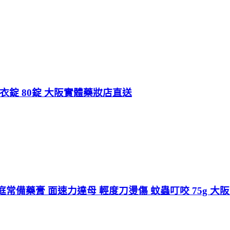
用 糖衣錠 80錠 大阪實體藥妝店直送
常備藥膏 面速力達母 輕度刀燙傷 蚊蟲叮咬 75g 大