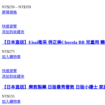
NT$
259
–
NT$
359
價
選擇規格
格
範
圍：
快速瀏覽
NT$259
添加到收藏夾
到
NT$359
【日本直送】Eisai衛采 俏正美Chocola BB 兒童
NT$
275
加入購物車
快速瀏覽
添加到收藏夾
【日本直送】樂敦製藥 日版曼秀雷敦 日版小護士 家庭
NT$
155
加入購物車