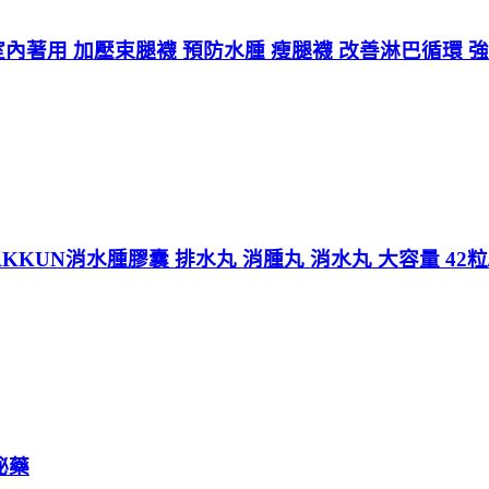
LK 室內著用 加壓束腿襪 預防水腫 瘦腿襪 改善淋巴循環 
KKUN消水腫膠囊 排水丸 消腫丸 消水丸 大容量 42粒/
祕藥