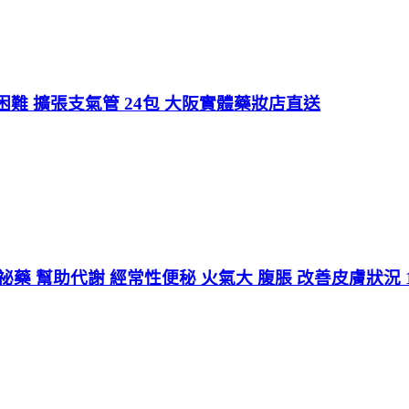
難 擴張支氣管 24包 大阪實體藥妝店直送
便祕藥 幫助代謝 經常性便秘 火氣大 腹脹 改善皮膚狀況 