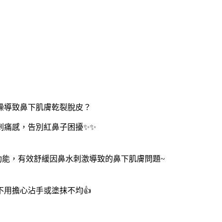
燥導致鼻下肌膚乾裂脫皮？
刺痛感，告別紅鼻子困擾✨✨
功能，有效舒緩因鼻水刺激導致的鼻下肌膚問題~
用擔心沾手或塗抹不均👍