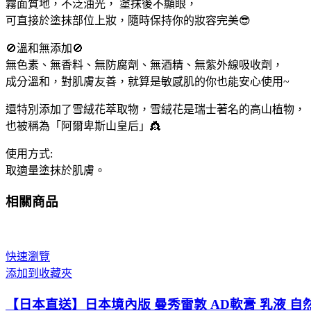
霧面質地，不泛油光， 塗抹後不顯眼，
可直接於塗抹部位上妝，隨時保持你的妝容完美😎
🚫溫和無添加🚫
無色素、無香料、無防腐劑、無酒精、無紫外線吸收劑，
成分溫和，對肌膚友善，就算是敏感肌的你也能安心使用~
還特別添加了雪絨花萃取物，雪絨花是瑞士著名的高山植物，
也被稱為「阿爾卑斯山皇后」👸
使用方式:
取適量塗抹於肌膚。
相關商品
快速瀏覽
添加到收藏夾
【日本直送】日本境內版 曼秀雷敦 AD軟膏 乳液 自