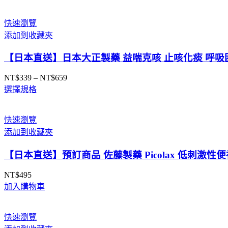
快速瀏覽
添加到收藏夾
【日本直送】日本大正製藥 益喘克咳 止咳化痰 呼吸困
NT$
339
–
NT$
659
價
選擇規格
格
範
圍：
快速瀏覽
NT$339
添加到收藏夾
到
NT$659
【日本直送】預訂商品 佐藤製藥 Picolax 低刺激性
NT$
495
加入購物車
快速瀏覽