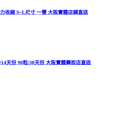
強力收縮 S~L尺寸 一雙 大阪實體店鋪直送
14天份 90粒/30天份 大阪實體藥妝店直送