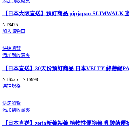
添加到收藏夾
【日本大阪直送】預訂商品 pipjapan SLIMWA
NT$
475
加入購物車
快速瀏覽
添加到收藏夾
【日本直送】30天份預訂商品 日本VELTY 絲蓓緹PA
NT$
525
–
NT$
998
價
選擇規格
格
範
圍：
快速瀏覽
NT$525
添加到收藏夾
到
NT$998
【日本直送】zeria新藥製藥 植物性便祕藥 乳酸菌便