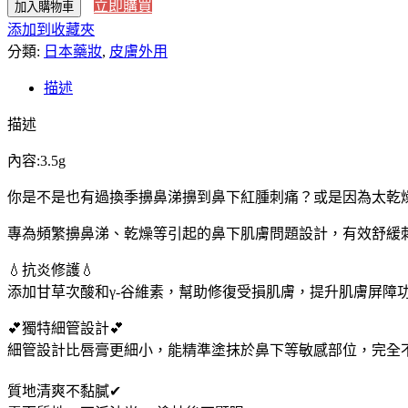
立即購買
加入購物車
本
添加到收藏夾
代
分類:
購】
日本藥妝
,
皮膚外用
日
描述
本
Zeria
描述
新
藥
內容:3.5g
MOLENA
鼻
你是不是也有過換季擤鼻涕擤到鼻下紅腫刺痛？或是因為太乾
下
專為頻繁擤鼻涕、乾燥等引起的鼻下肌膚問題設計，有效舒緩
抗
炎
💧抗炎修護💧
保
添加甘草次酸和γ-谷維素，幫助修復受損肌膚，提升肌膚屏障
濕
棒
💕獨特細管設計💕
3.5g
細管設計比唇膏更細小，能精準塗抹於鼻下等敏感部位，完全不
數
量
質地清爽不黏膩✔