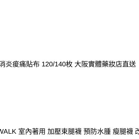
炎痠痛貼布 120/140枚 大阪實體藥妝店直送
IMWALK 室內著用 加壓束腿襪 預防水腫 瘦腿襪