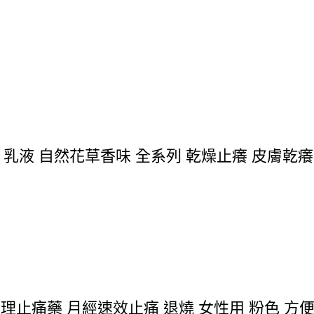
 乳液 自然花草香味 全系列 乾燥止癢 皮膚乾癢
e 生理止痛藥 月經速效止痛 退燒 女性用 粉色 