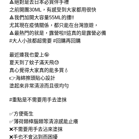
🔺絕對是去日本必買伴手禮
之前開團30ML，有感受到大家都用很快
🔺我們加開大容量55ML的摟!!
尤其現在疫情關係，都只能在台灣旅遊，
🔺最熱門的就是，露營啦!!這真的是露營必備
#大人小孩都超需要 #回購再回購
最近連我也愛上🤪
夏天到了蚊子滿天飛😓
真心覺得大家真的能多買💧
👉海綿擦頭貼心設計
塗起來非常清涼而且很均勻
#重點是不需要用手去塗抹
✅方便衛生
✅薄荷類樟腦類等清涼感能止癢
❌不需要用手去沾來塗抹
❌手也不會沾到而困擾