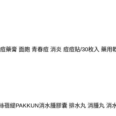
痘痘藥膏 面皰 青春痘 消炎 痘痘貼/30枚入 藥用
蓓緹PAKKUN消水腫膠囊 排水丸 消腫丸 消水丸 