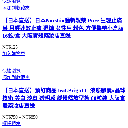
快速瀏覽
NT$525
添加到收藏夾
到
NT$998
【日本直送】日本Norshin腦新製藥 Pure 生理止痛
藥 月經速效止痛 退燒 女性用 粉色 方便攜帶小盒版
16錠/盒 大阪實體藥妝店直送
NT$
125
加入購物車
快速瀏覽
添加到收藏夾
【日本直送】預訂商品 feat.Bright C 液態膠囊x晶球
技術 美白 淡斑 透明感 緩慢釋放型態 60粒裝 大阪實
體藥妝店直送
NT$
750
–
NT$
850
價
選擇規格
格