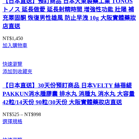
【日本直送】預訂商品 日本大東製藥工業 TONOS
トノス 延長做愛 延長射精時間 增強性功能 壯陽 補
充睪固酮 恢復男性雄風 防止早洩 10g 大阪實體藥妝
店直送
NT$
1,450
加入購物車
快速瀏覽
添加到收藏夾
【日本直送】30天份預訂商品 日本VELTY 絲蓓緹
PAKKUN消水腫膠囊 排水丸 消腫丸 消水丸 大容量
42粒/14天份 90粒/30天份 大阪實體藥妝店直送
NT$
525
–
NT$
998
價
選擇規格
格
範
圍：