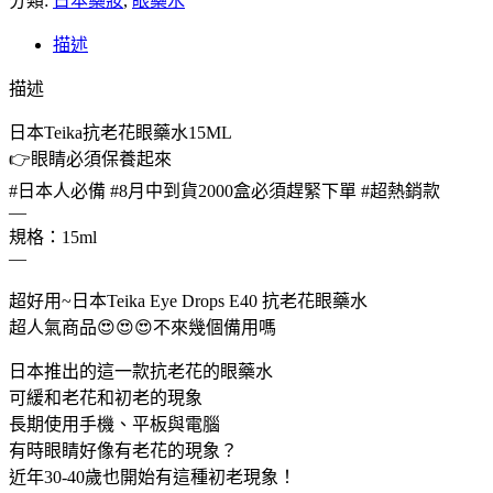
分類:
購】
日本藥妝
,
眼藥水
日
描述
本
Teika
描述
抗
老
日本Teika抗老花眼藥水15ML
花
👉眼睛必須保養起來
眼
#日本人必備 #8月中到貨2000盒必須趕緊下單 #超熱銷款
藥
—
水
規格：15ml
15ML
—
數
超好用~日本Teika Eye Drops E40 抗老花眼藥水
量
超人氣商品😍😍😍不來幾個備用嗎
日本推出的這一款抗老花的眼藥水
可緩和老花和初老的現象
長期使用手機、平板與電腦
有時眼睛好像有老花的現象？
近年30-40歲也開始有這種初老現象！