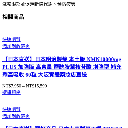
滋養眼部並促進新陳代謝、預防疲勞
相關商品
快速瀏覽
添加到收藏夾
【日本直送】日本明治製藥 本土版 NMN10000mg
PLUS 加強版 高含量 煙酰胺單核苷酸 增強型 補充
劑高吸收 60粒 大阪實體藥妝店直送
NT$
7,950
–
NT$
15,590
價
選擇規格
格
範
圍：
快速瀏覽
NT$7,950
添加到收藏夾
到
NT$15,590