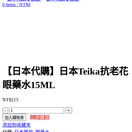
0
items
/
NT$
0
Click to enlarge
【日本代購】日本Teika抗老花
眼藥水15ML
NT$
215
【日
立即購買
加入購物車
本
添加到收藏夾
代