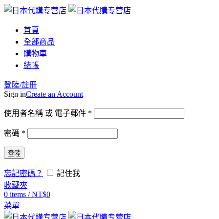
首頁
全部商品
購物車
結帳
登陸/註冊
Sign in
Create an Account
使用者名稱 或 電子郵件
*
密碼
*
登陸
忘記密碼？
記住我
收藏夾
0
items
/
NT$
0
菜單