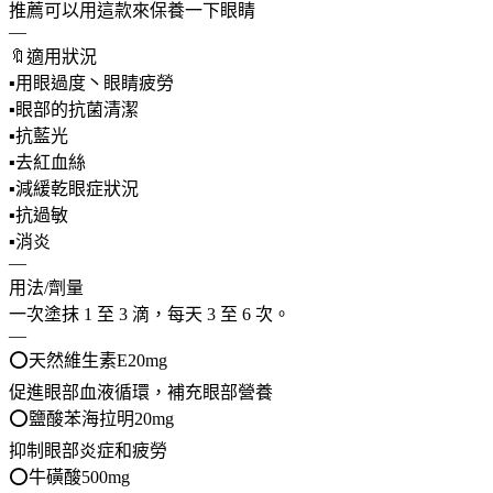
推薦可以用這款來保養一下眼睛
—
🔖適用狀況
▪️用眼過度丶眼睛疲勞
▪️眼部的抗菌清潔
▪️抗藍光
▪️去紅血絲
▪️減緩乾眼症狀況
▪️抗過敏
▪️消炎
—
用法/劑量
一次塗抹 1 至 3 滴，每天 3 至 6 次。
—
⭕️天然維生素E20mg
促進眼部血液循環，補充眼部營養
⭕️鹽酸苯海拉明20mg
抑制眼部炎症和疲勞
⭕️牛磺酸500mg