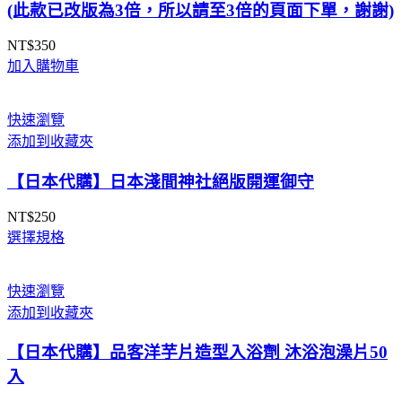
(此款已改版為3倍，所以請至3倍的頁面下單，謝謝)
NT$
350
加入購物車
快速瀏覽
添加到收藏夾
【日本代購】日本淺間神社絕版開運御守
NT$
250
選擇規格
快速瀏覽
添加到收藏夾
【日本代購】品客洋芋片造型入浴劑 沐浴泡澡片50
入