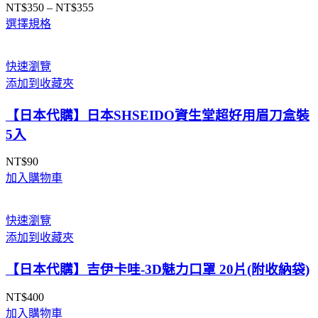
NT$
350
–
NT$
355
價
選擇規格
格
範
圍：
快速瀏覽
NT$350
添加到收藏夾
到
NT$355
【日本代購】日本SHSEIDO資生堂超好用眉刀盒裝
5入
NT$
90
加入購物車
快速瀏覽
添加到收藏夾
【日本代購】吉伊卡哇-3D魅力口罩 20片(附收納袋)
NT$
400
加入購物車