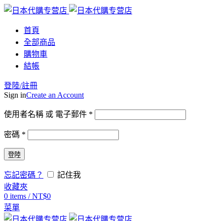
首頁
全部商品
購物車
結帳
登陸/註冊
Sign in
Create an Account
使用者名稱 或 電子郵件
*
密碼
*
登陸
忘記密碼？
記住我
收藏夾
0
items
/
NT$
0
菜單