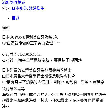
添加到收藏夾
代
分類:
購】
日本雜貨
,
沐浴衛生
日
描述
本
SUPONJI
描述
專
利
日本SUPONJI專利美白牙海綿8入
美
👉在家就能做的正宗美白護理！✨
白
—
牙
🧽尺寸：85X101X18mm
海
🧽材質：海綿/三聚氰胺樹脂、 專用鑷子/聚丙烯
—
綿
8
日本熱賣的去漬美白牙齒神器😁齒學博士
入
由日本廣島大學醫學博士研發及取得專利🔎
數
👉推薦有以下煩惱的人使用： 咖啡、葡萄酒、香煙、黃斑導
量
致的牙污垢等
海綿可自己裁剪成適合的大小✂，裡面還附贈一個專用的鑷子
超微米極細網狀海綿，其大小僅0.2微米，在牙醫界也備受關
注👀