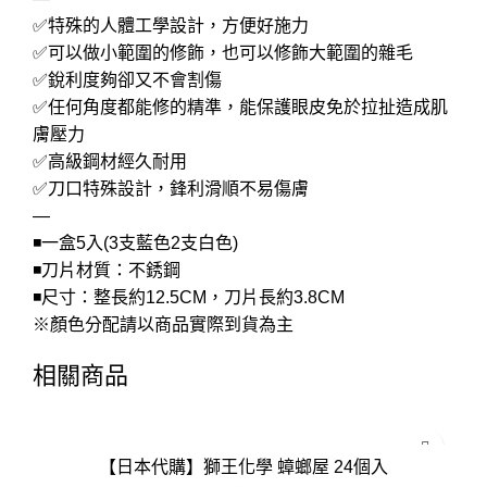
✅特殊的人體工學設計，方便好施力
✅可以做小範圍的修飾，也可以修飾大範圍的雜毛
✅銳利度夠卻又不會割傷
✅任何角度都能修的精準，能保護眼皮免於拉扯造成肌
膚壓力
✅高級鋼材經久耐用
✅刀口特殊設計，鋒利滑順不易傷膚
—
◾一盒5入(3支藍色2支白色)
◾刀片材質：不銹鋼
◾尺寸：整長約12.5CM，刀片長約3.8CM
※顏色分配請以商品實際到貨為主
相關商品
【日本代購】獅王化學 蟑螂屋 24個入