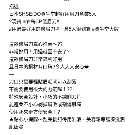
描述
日本SHSEIDO資生堂超好用眉刀盒裝5入
?現貨ing‼高CP值眉刀‼
#用過最好用的修眉刀 #一盒5入很划算 #資生堂大牌
—
這款修眉刀真心推薦～??
非常好用！用過就回不去了?
這款修眉刀非常鋒利好用
且日本的鋼材有口碑?令人大大安心❤️
—
刀口只需要輕貼眉毛就可以刮落
不需要使用很大的力氣喔！??
特殊安全設計，小巧的不鏽鋼刀片
能避免不小心剃掉眉毛或割傷肌膚
使用起來更方便安全！?
★貼心小提醒～刮完後記得用乳液、美容霜等護膚滋潤
肌膚喲！
—