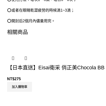
⭕或者在眼睛乾澀疲勞的時候滴1~3滴；
⭕開封后2個月內儘量用完。
相關商品
【日本直送】Eisai衛采 俏正美Chocola 
NT$
275
加入購物車