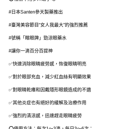
#日本Santen參天製藥推出
#臺灣美容節目“女人我最大”的強烈推薦
#號稱「瞎眼牌」勁涼眼藥水
#讓你一滴百分百提神
✅快速消除眼睛疲勞感，恢復眼睛明亮
✅對於眼部充血，減少紅血絲有明顯效果
✅對眼睛乾癢和因戴隱形眼鏡造成的不適
✅其他炎症也有絕好的緩解及治療作用
✅強烈的清涼感，迅速趕走眼睛疲勞
⭕使用方法：每次1～3滴，每日3～6次；