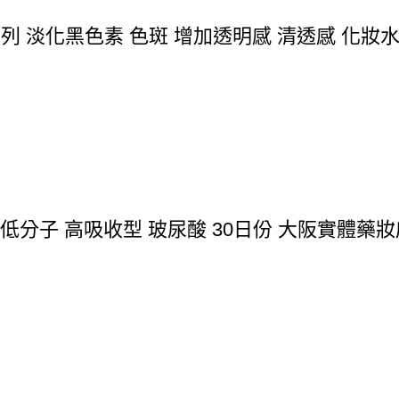
系列 淡化黑色素 色斑 增加透明感 清透感 化妝水/乳
 低分子 高吸收型 玻尿酸 30日份 大阪實體藥