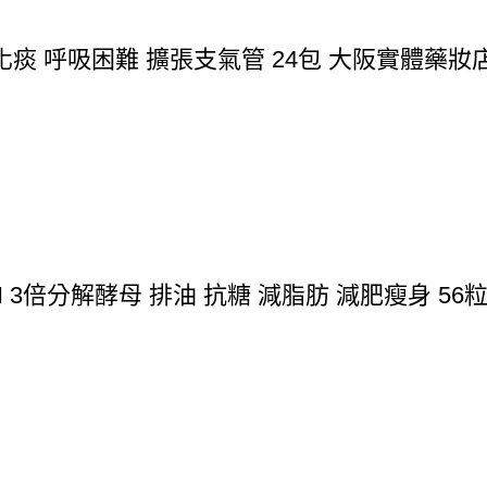
痰 呼吸困難 擴張支氣管 24包 大阪實體藥妝
N 3倍分解酵母 排油 抗糖 減脂肪 減肥瘦身 56