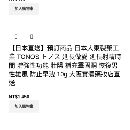
加入購物車
【日本直送】預訂商品 日本大東製藥工
業 TONOS トノス 延長做愛 延長射精時
間 增強性功能 壯陽 補充睪固酮 恢復男
性雄風 防止早洩 10g 大阪實體藥妝店直
送
NT$
1,450
加入購物車