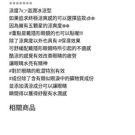
⭐️⭐️⭐️⭐️⭐️⭐️⭐️
涼度7👉滋潤冰涼型
如果追求終極涼爽感的可以選擇這款🧊❄️
因為擁有五顆星的涼爽度❄️❄️
#重點是戴隱形眼鏡的也可以點喔!!!
除了涼爽度以外也具有 #保濕效果
可舒緩配戴隱形眼鏡時所引起的不適感
酷涼的感覺有效改善眼睛的疲勞
讓眼睛水亮有精神
#對於眼睛的乾澀特別有效
#成份除了含有類似眼淚中的礦物質成份
並添加清涼成分可以讓眼睛
瞬間得以獲得紓壓有水潤感
相關商品