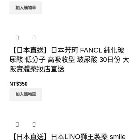
加入購物車
【日本直送】日本芳珂 FANCL 純化玻
尿酸 低分子 高吸收型 玻尿酸 30日份 大
阪實體藥妝店直送
NT$
350
加入購物車
【日本直送】日本LINO獅王製藥 smile