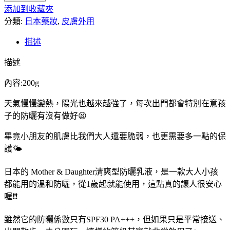
添加到收藏夾
代
分類:
購】
日本藥妝
,
皮膚外用
日
描述
本
Mother
描述
&
Daughter
內容:200g
清
爽
天氣慢慢變熱，陽光也越來越強了，每次出門都會特別在意孩
UV
子的防曬有沒有做好😫
防
曬
畢竟小朋友的肌膚比我們大人還要脆弱，也更需要多一點的保
乳
護🌤️
液
200g
日本的 Mother & Daughter清爽型防曬乳液，是一款大人小孩
數
都能用的溫和防曬，從1歲起就能使用，這點真的讓人很安心
量
喔❗❗
雖然它的防曬係數只有SPF30 PA+++，但如果只是平常接送、