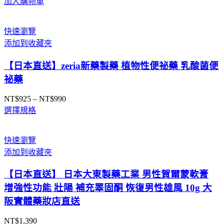
加入購物車
快速瀏覽
添加到收藏夾
【日本直送】zeria新藥製藥 植物性便祕藥 乳酸菌便
祕藥
NT$
925
–
NT$
990
價
選擇規格
格
範
圍：
快速瀏覽
NT$925
添加到收藏夾
到
NT$990
【日本直送】 日本大東製藥工業 男性賀爾蒙軟膏
增強性功能 壯陽 補充睪固酮 恢復男性雄風 10g 大
阪實體藥妝店直送
NT$
1,390