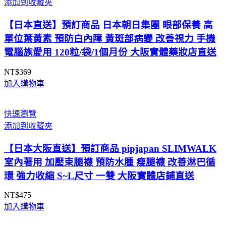
添加到收藏夾
【日本直送】預訂商品 日本朝日集團 眼部保養 高
單位葉黃素 預防白內障 黃斑部病變 改善視力 手機
電腦族愛用 120粒/袋/1個月份 大阪實體藥妝店直送
NT$
369
加入購物車
快速瀏覽
添加到收藏夾
【日本大阪直送】預訂商品 pipjapan SLIMWALK
室內著用 加壓束腿襪 預防水腫 瘦腿襪 改善淋巴循
環 強力收縮 S~L尺寸 一雙 大阪實體店鋪直送
NT$
475
加入購物車