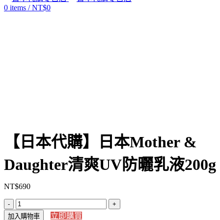
0
items
/
NT$
0
Click to enlarge
【日本代購】日本Mother &
Daughter清爽UV防曬乳液200g
NT$
690
【日
立即購買
加入購物車
本