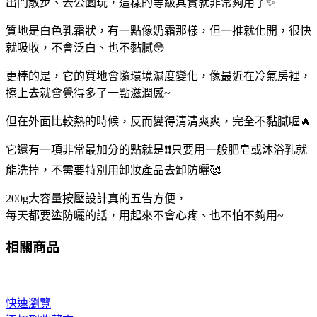
出門散步、去公園玩，這樣的等級其實就非常夠用了✨
質地是白色乳霜狀，有一點像奶霜那樣，但一推就化開，很快
就吸收，不會泛白、也不黏膩😳
更棒的是，它的質地會隨環境濕度變化，像最近在冷氣房裡，
擦上去就會覺得多了一點滋潤感~
但在外面比較熱的時候，反而變得清清爽爽，完全不黏膩喔🔥
它還有一項非常最加分的點就是❗❗只要用一般肥皂或沐浴乳就
能洗掉，不需要特別用卸妝產品去卸防曬🥰
200g大容量按壓設計真的五告方便，
每天都要塗防曬的話，用起來不會心疼、也不怕不夠用~
相關商品
快速瀏覽