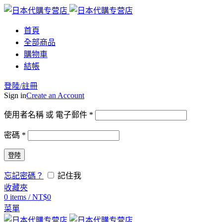
首頁
全部商品
購物車
結帳
登陸/註冊
Sign in
Create an Account
使用者名稱 或 電子郵件
*
密碼
*
登陸
忘記密碼？
記住我
收藏夾
0
items
/
NT$
0
菜單