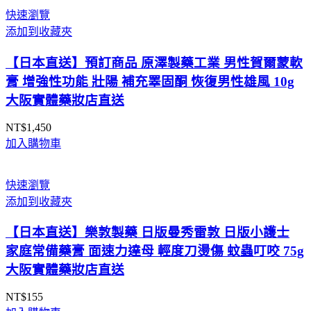
快速瀏覽
添加到收藏夾
【日本直送】預訂商品 原澤製藥工業 男性賀爾蒙軟
膏 增強性功能 壯陽 補充睪固酮 恢復男性雄風 10g
大阪實體藥妝店直送
NT$
1,450
加入購物車
快速瀏覽
添加到收藏夾
【日本直送】樂敦製藥 日版曼秀雷敦 日版小護士
家庭常備藥膏 面速力達母 輕度刀燙傷 蚊蟲叮咬 75g
大阪實體藥妝店直送
NT$
155