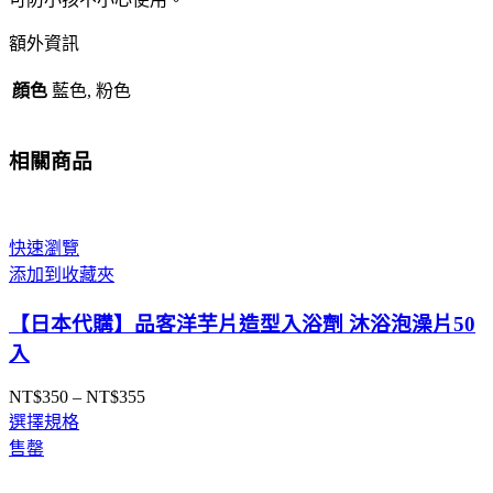
額外資訊
顔色
藍色, 粉色
相關商品
快速瀏覽
添加到收藏夾
【日本代購】品客洋芋片造型入浴劑 沐浴泡澡片50
入
NT$
350
–
NT$
355
價
選擇規格
格
售罄
範
圍：