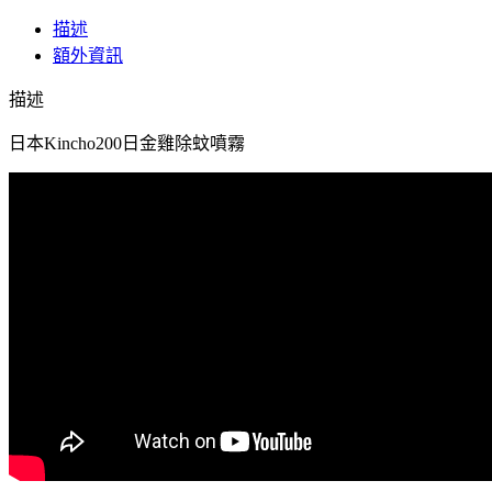
日
描述
本
額外資訊
Kincho200
日
描述
金
雞
日本Kincho200日金雞除蚊噴霧
除
蚊
噴
霧
數
量