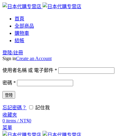
首頁
全部商品
購物車
結帳
登陸/註冊
Sign in
Create an Account
使用者名稱 或 電子郵件
*
密碼
*
登陸
忘記密碼？
記住我
收藏夾
0
items
/
NT$
0
菜單