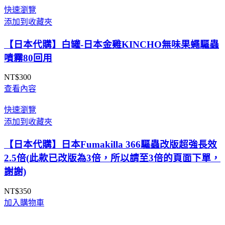
NT$350
快速瀏覽
到
添加到收藏夾
NT$355
【日本代購】白罐-日本金雞KINCHO無味果蠅驅蟲
噴霧80回用
NT$
300
查看內容
快速瀏覽
添加到收藏夾
【日本代購】日本Fumakilla 366驅蟲改版超強長效
2.5倍(此款已改版為3倍，所以請至3倍的頁面下單，
謝謝)
NT$
350
加入購物車