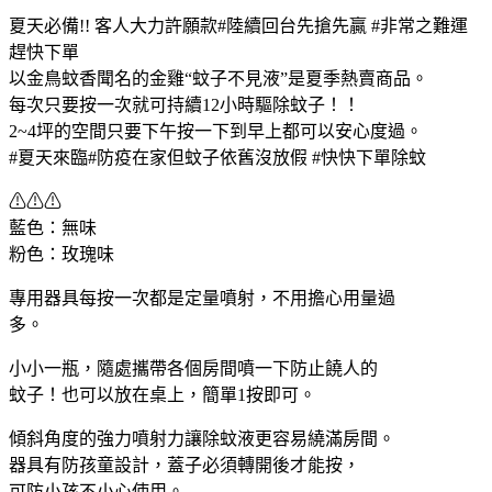
夏天必備!! 客人大力許願款#陸續回台先搶先贏 #非常之難運
趕快下單
以金鳥蚊香聞名的金雞“蚊子不見液”是夏季熱賣商品。
每次只要按一次就可持續12小時驅除蚊子！！
2~4坪的空間只要下午按一下到早上都可以安心度過。
#夏天來臨#防疫在家但蚊子依舊沒放假 #快快下單除蚊
⚠⚠⚠
藍色：無味
粉色：玫瑰味
專用器具每按一次都是定量噴射，不用擔心用量過
多。
小小一瓶，隨處攜帶各個房間噴一下防止饒人的
蚊子！也可以放在桌上，簡單1按即可。
傾斜角度的強力噴射力讓除蚊液更容易繞滿房間。
器具有防孩童設計，蓋子必須轉開後才能按，
可防小孩不小心使用。