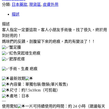
分類:
購】
日本藥妝
,
現貨區
,
皮膚外用
日
描述
本
HISAMITSU
描述
｜
客人指定一定要這款，客人小朋友手術後，找了很久，終於用
小
到好用的！
川
媽咪們的反饋，剖腹留下來的疤痕，真的有變淡了！！
令
蟹足腫
（蟹
紅色突起增生疤痕
足
肥厚疙瘩
腫）
疤
手術、生產 疤痕
痕
最新效期
貼
內容量：單獨包裝/散裝(單片販售)
(單
尺寸：約7.5x10cm（可剪裁）
片
產地：日本
販
—
售)
使用需知
一片可持續使用的時間：約 24 小時（建議每天
數