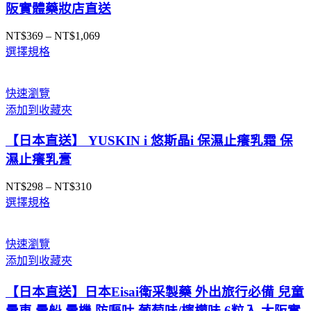
阪實體藥妝店直送
NT$
369
–
NT$
1,069
價
選擇規格
格
範
圍：
快速瀏覽
NT$369
添加到收藏夾
到
NT$1,069
【日本直送】 YUSKIN i 悠斯晶i 保濕止癢乳霜 保
濕止癢乳膏
NT$
298
–
NT$
310
價
選擇規格
格
範
圍：
快速瀏覽
NT$298
添加到收藏夾
到
NT$310
【日本直送】日本Eisai衛采製藥 外出旅行必備 兒童
暈車 暈船 暈機 防嘔吐 葡萄味/檸檬味 6粒入 大阪實