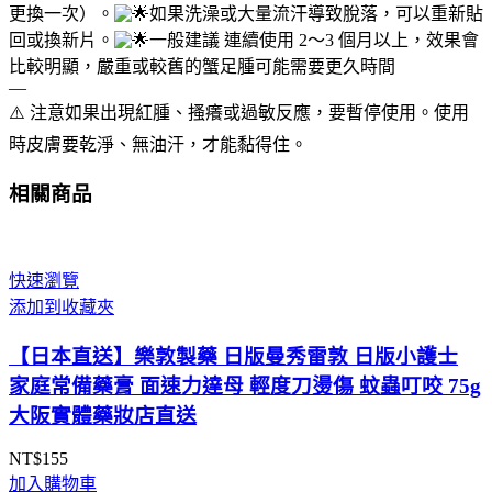
更換一次）。
如果洗澡或大量流汗導致脫落，可以重新貼
量
回或換新片。
一般建議 連續使用 2～3 個月以上，效果會
比較明顯，嚴重或較舊的蟹足腫可能需要更久時間
—
⚠️ 注意如果出現紅腫、搔癢或過敏反應，要暫停使用。使用
時皮膚要乾淨、無油汗，才能黏得住。
相關商品
快速瀏覽
添加到收藏夾
【日本直送】樂敦製藥 日版曼秀雷敦 日版小護士
家庭常備藥膏 面速力達母 輕度刀燙傷 蚊蟲叮咬 75g
大阪實體藥妝店直送
NT$
155
加入購物車