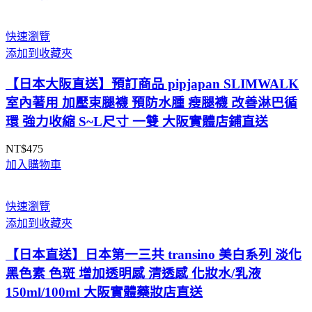
快速瀏覽
添加到收藏夾
【日本大阪直送】預訂商品 pipjapan SLIMWALK
室內著用 加壓束腿襪 預防水腫 瘦腿襪 改善淋巴循
環 強力收縮 S~L尺寸 一雙 大阪實體店鋪直送
NT$
475
加入購物車
快速瀏覽
添加到收藏夾
【日本直送】日本第一三共 transino 美白系列 淡化
黑色素 色斑 增加透明感 清透感 化妝水/乳液
150ml/100ml 大阪實體藥妝店直送