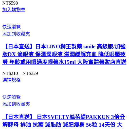
NT$
598
加入購物車
快速瀏覽
添加到收藏夾
【日本直送】日本LINO獅王製藥 smile 高級版/加強
版DX 滴眼液 保濕潤眼液 滋潤緩解充血 降低眼壓疲
勞 年齡或用眼過度眼藥水15ml 大阪實體藥妝店直送
NT$
210
–
NT$
329
價
選擇規格
格
範
圍：
快速瀏覽
NT$210
添加到收藏夾
到
NT$329
【日本直送】 日本SVELTY絲蓓緹PAKKUN 3倍分
解酵母 排油 抗糖 減脂肪 減肥瘦身 56粒 14天份 大