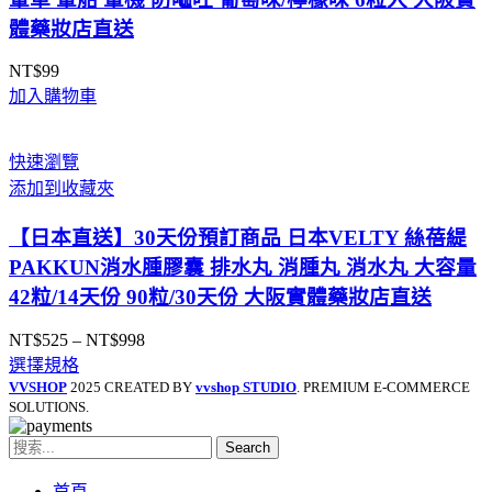
體藥妝店直送
NT$
99
加入購物車
快速瀏覽
添加到收藏夾
【日本直送】30天份預訂商品 日本VELTY 絲蓓緹
PAKKUN消水腫膠囊 排水丸 消腫丸 消水丸 大容量
42粒/14天份 90粒/30天份 大阪實體藥妝店直送
NT$
525
–
NT$
998
價
選擇規格
格
VVSHOP
2025 CREATED BY
vvshop STUDIO
. PREMIUM E-COMMERCE
範
SOLUTIONS.
圍：
NT$525
Search
到
NT$998
首頁