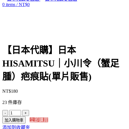
0
items
/
NT$
0
Click to enlarge
【日本代購】日本
HISAMITSU｜小川令（蟹足
腫）疤痕貼(單片販售)
NT$
180
23 件庫存
【日
立即購買
加入購物車
本
添加到收藏夾
代