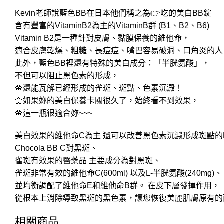
Kevin老師說藍色BB在日本他們稱之為👉吃的美白BB錠
含有豐富的VitaminB2為主的VitaminB群 (B1、B2、B6)
Vitamin B2是一種針對皮膚、黏膜保養的維他命，
適合皮膚乾燥、粗糙、長痘痘、嘴巴容易破洞、口角炎的人
此外，藍色BB裡還有特殊的美白成分：「半胱氨酸」，
不但可以阻止黑色素的形成，
🌼還能瓦解已經形成的雀斑、斑點、色素沉澱！
🌼如果妳的美白保養卡關很久了，始終看不到效果，
🌼這一瓶很適合妳~~~
美白效果的維他命C為主 還可以改善黑色素沉澱形成斑點的Lcy
Chocola BB C對黑斑、
雀斑有效果的醫藥品 主要成分為對黑斑、
雀斑非常有效的維他命C(600ml) 以及L-半胱氨酸(240mg)、
並均衡調配了維他命E和維他命B群。 在皮下層發揮作用，
從根本上消除導致黑斑的黑色素，讓您恢復美麗肌膚原有的
相關商品