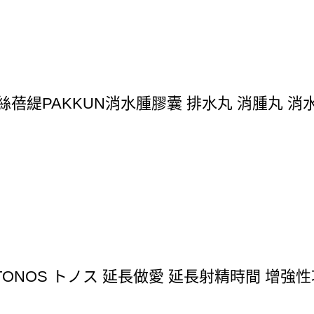
蓓緹PAKKUN消水腫膠囊 排水丸 消腫丸 消水丸 
ONOS トノス 延長做愛 延長射精時間 增強性