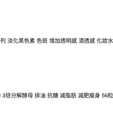
系列 淡化黑色素 色斑 增加透明感 清透感 化妝水/乳
N 3倍分解酵母 排油 抗糖 減脂肪 減肥瘦身 56