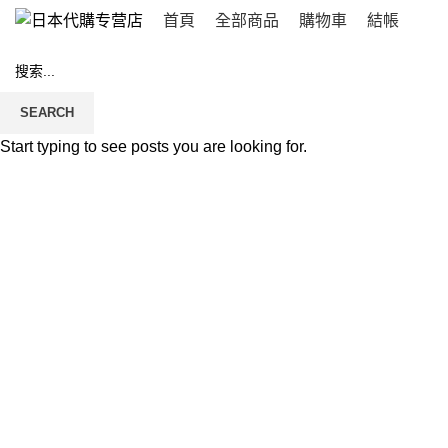
首頁
全部商品
購物車
結帳
SEARCH
Start typing to see posts you are looking for.
Click to enlarge