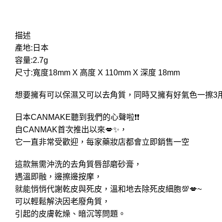
描述
產地:日本
容量:2.7g
尺寸:寬度18mm X 高度 X 110mm X 深度 18mm
想要擁有可以保濕又可以去角質，同時又擁有好氣色一擦3
日本CANMAKE聽到我們的心聲啦❗❗
自CANMAK首次推出以來💋✨，
它一直非常受歡迎，每家藥妝店都會立即銷售一空
這款無需沖洗的去角質唇部磨砂膏，
遇溫即融，邊擦邊按摩，
就能悄悄代謝乾皮與死皮，溫和地去除死皮細胞💯💋~
可以輕鬆解決因老廢角質，
引起的皮膚乾燥、暗沉等問題。