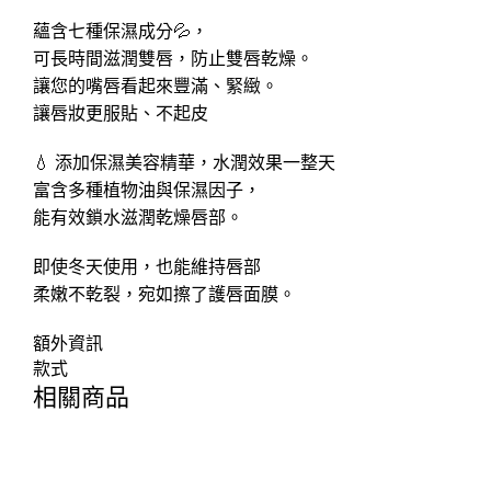
蘊含七種保濕成分💦，
可長時間滋潤雙唇，防止雙唇乾燥。
讓您的嘴唇看起來豐滿、緊緻。
讓唇妝更服貼、不起皮
💧 添加保濕美容精華，水潤效果一整天
富含多種植物油與保濕因子，
能有效鎖水滋潤乾燥唇部。
即使冬天使用，也能維持唇部
柔嫩不乾裂，宛如擦了護唇面膜。
額外資訊
款式
相關商品