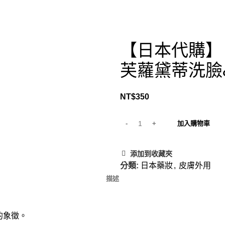
【日本代購】日本
芙蘿黛蒂洗臉&
NT$
350
加入購物車
添加到收藏夾
分類:
日本藥妝
,
皮膚外用
描述
的象徵。