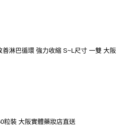
 改善淋巴循環 強力收縮 S~L尺寸 一雙 大阪
態 60粒裝 大阪實體藥妝店直送