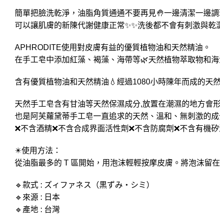
簡單把臉洗乾淨，油脂角質通通不要再見🤚一邊清潔一邊調
可以讓肌膚的新陳代謝健康正常✨✨洗後都不會有刺激與乾
APHRODITE使用對皮膚有益的優質植物油和天然精油。
在手工皂中添加紅藻、褐藻、海帶等🌿天然植物萃取物和海
含有優質植物油和天然精油💧經過1080小時陳年而成的天
天然手工皂含有甘油等天然保濕成分,放置在潮濕的地方會
也是阿芙蘿黛蒂手工皂一直追求的天然、溫和、無刺激的成分
❌不含酒精❌不含合成界面活性劑❌不含防腐劑❌不含有機矽
✴️使用方法：
從油脂最多的 T 區開始，用泡沫輕輕按摩皮膚。將泡沫留在
🔹款式 : ズィファネス（黒ずみ・シミ）
🔹來源 : 日本
🔹產地 : 台灣