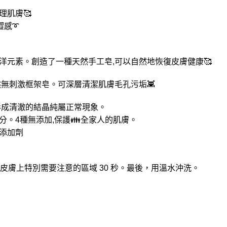
理肌膚🥰
澀感➰
洋元素。創造了一種天然手工皂,可以自然地恢復皮膚健康🥰
然無刺激框架皂。可深層清潔肌膚毛孔污垢👾
形成清澈的結晶純屬正常現象。
。4種無添加,保護👪全家人的肌膚。
添加劑
皮膚上特別需要注意的區域 30 秒。最後，用溫水沖洗。