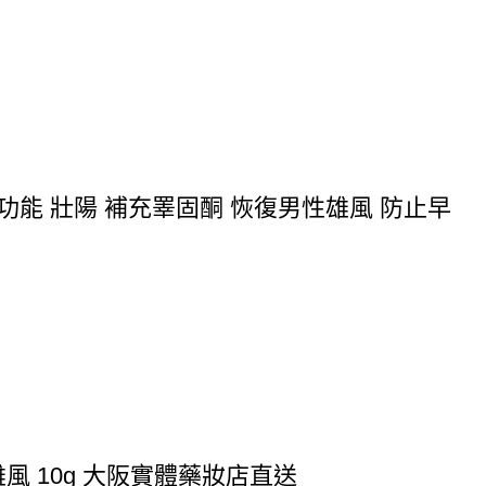
功能 壯陽 補充睪固酮 恢復男性雄風 防止早
風 10g 大阪實體藥妝店直送