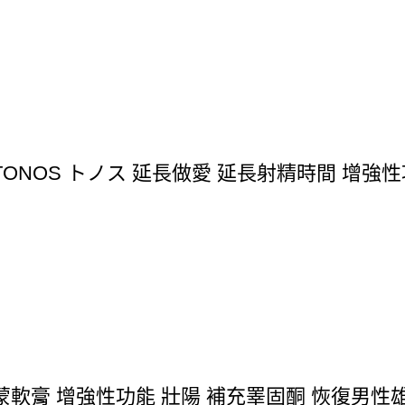
ONOS トノス 延長做愛 延長射精時間 增強性
軟膏 增強性功能 壯陽 補充睪固酮 恢復男性雄