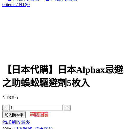
0
items
/
NT$
0
Click to enlarge
【日本代購】日本Alphax忌避
之助蜈蚣驅避劑5枚入
NT$
395
【日
立即購買
加入購物車
本
添加到收藏夾
代