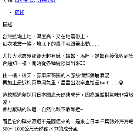
分類:
購】
日本雜貨
,
防蟲防蚊
日
描述
本
Alphax
描述
忌
避
台灣這塊土地，濕度高、又在地震帶上，
之
每次地震一搖，地底下的蟲子就跟著出動……
助
尤其大地震後那幾天超有感，蜈蚣、馬陸、蟑螂直接像收到集
蜈
合通知一樣，開始從各種縫隙冒出來💥
蚣
驅
住一樓、透天、有車庫花圃的人應該懂那個崩潰感，
避
再加上最近梅雨季濕氣重，蟲蟲出沒率直接疊Buff……😭
劑
5
這款驅避劑採用日本國產天然碘成分，因為蜈蚣對氣味非常敏
枚
感，
入
會討厭碘的味道，自然比較不敢靠近~
數
量
而且它的碘來源還不是隨便來的，是來自日本千葉縣外海海底
500～1000公尺天然鹵水中的成分🌊