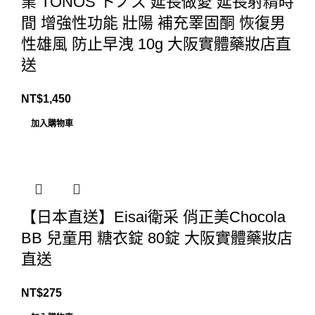
業 TONOS トノス 延長做愛 延長射精時
間 增強性功能 壯陽 補充睪固酮 恢復男
性雄風 防止早洩 10g 大阪實體藥妝店直
送
NT$
1,450
加入購物車
【日本直送】Eisai衛采 俏正美Chocola
BB 兒童用 糖衣錠 80錠 大阪實體藥妝店
直送
NT$
275