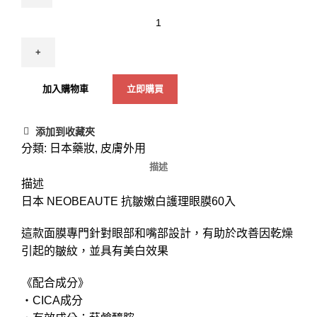
【日
本
代
購】
日
加入購物車
立即購買
本
NEOBEAUTE
添加到收藏夾
抗
分類:
日本藥妝
,
皮膚外用
皺
描述
嫩
描述
白
日本 NEOBEAUTE 抗皺嫩白護理眼膜60入
護
理
這款面膜專門針對眼部和嘴部設計，有助於改善因乾燥
眼
引起的皺紋，並具有美白效果
膜
60
《配合成分》
入
・CICA成分
數