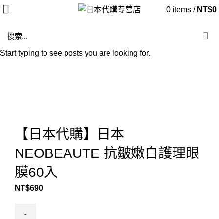
0
items
/
NT$
0
Start typing to see posts you are looking for.
Click to enlarge
【日本代購】日本
NEOBEAUTE 抗皺嫩白護理眼
膜60入
NT$
690