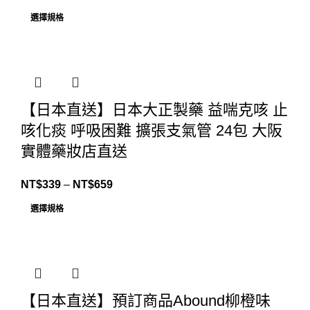
格
選擇規格
範
圍：
NT$239
到
NT$389
【日本直送】日本大正製藥 益喘克咳 止
咳化痰 呼吸困難 擴張支氣管 24包 大阪
實體藥妝店直送
價
NT$
339
–
NT$
659
格
選擇規格
範
圍：
NT$339
到
NT$659
【日本直送】預訂商品Abound柳橙味