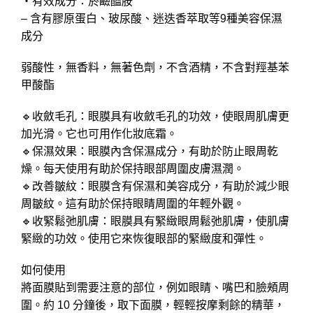
・有效成分：菸鹼醯胺
量
– 含有膠原蛋白、玻尿酸、迷迭香萃取等9種美容保濕
成分
弱酸性，無香料，無著色劑，不含酒精，不含對羥基苯
甲酸酯
🔹收斂毛孔：眼膜具有收斂毛孔的功效，使眼周肌膚更
加光滑。它也可用作化妝底霜。
🔹保濕效果：眼膜內含保濕成分，有助於防止眼周乾
燥。每天使用有助於保持眼部周圍皮膚濕潤。
🔹改善皺紋：眼膜含有保濕和美容成分，有助於減少眼
周皺紋。這有助於保持眼睛周圍的年輕外觀。
🔹收緊鬆弛肌膚：眼膜具有緊緻眼周鬆弛肌膚，使肌膚
緊緻的功效。使用它來恢復眼部的緊緻度和彈性。
如何使用
將面膜貼到需要注意的部位，例如眼睛、嘴巴和臉頰周
圍。約 10 分鐘後，取下面膜，輕輕按摩剩餘的精華，