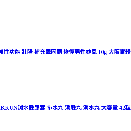
性功能 壯陽 補充睪固酮 恢復男性雄風 10g 大阪實
KKUN消水腫膠囊 排水丸 消腫丸 消水丸 大容量 42粒/