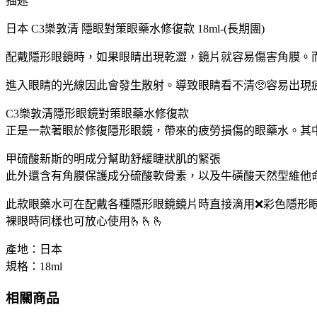
描述
樂
敦
日本 C3樂敦清 隱眼對策眼藥水修復款 18ml-(長期團)
清
配戴隱形眼鏡時，如果眼睛出現乾澀，鏡片就容易傷害角膜。
隱
眼
進入眼睛的光線因此會發生散射。導致眼睛看不清🥺容易出現
對
策
C3樂敦清隱形眼鏡對策眼藥水修復款
眼
正是一款著眼於修復隱形眼鏡，帶來的疲勞損傷的眼藥水。其
藥
甲硫酸新斯的明成分幫助舒緩睫狀肌的緊張
水
此外還含有角膜保護成分硫酸軟骨素，以及牛磺酸天然型維他
修
復
此款眼藥水可在配戴各種隱形眼鏡鏡片時直接滴用❌彩色隱形
款
裸眼時同樣也可放心使用🫰🫰🫰
18ml
數
產地：日本
量
規格：18ml
相關商品