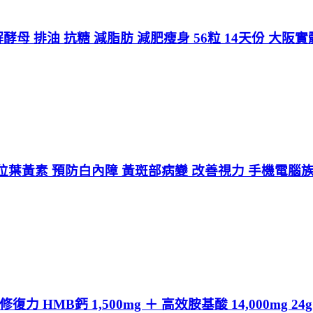
解酵母 排油 抗糖 減脂肪 減肥瘦身 56粒 14天份 大阪
葉黃素 預防白內障 黃斑部病變 改善視力 手機電腦族愛
HMB鈣 1,500mg ＋ 高效胺基酸 14,000mg 2