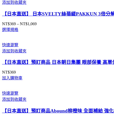
添加到收藏夾
到
NT$1,269
【日本直送】 日本SVELTY絲蓓緹PAKKUN 3倍分
NT$
369
–
NT$
1,069
價
選擇規格
格
範
圍：
快速瀏覽
NT$369
添加到收藏夾
到
NT$1,069
【日本直送】預訂商品 日本朝日集團 眼部保養 高單位
NT$
369
加入購物車
快速瀏覽
添加到收藏夾
【日本直送】預訂商品Abound柳橙味 全面補給 強化修復力 