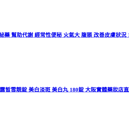
便祕藥 幫助代謝 經常性便秘 火氣大 腹脹 改善皮膚狀況 
nt C 露皙雪靚錠 美白淡斑 美白丸 180錠 大阪實體藥妝店