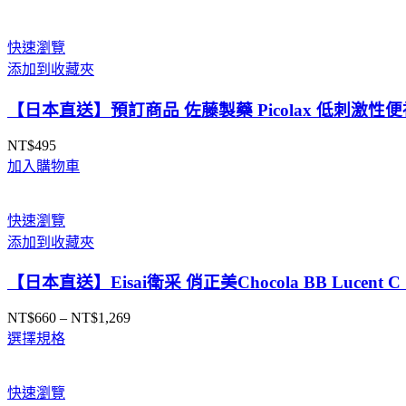
快速瀏覽
添加到收藏夾
【日本直送】預訂商品 佐藤製藥 Picolax 低刺激性
NT$
495
加入購物車
快速瀏覽
添加到收藏夾
【日本直送】Eisai衛采 俏正美Chocola BB Luce
NT$
660
–
NT$
1,269
價
選擇規格
格
範
圍：
快速瀏覽
NT$660