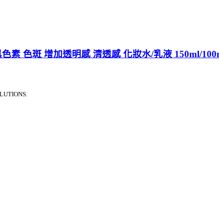
色素 色斑 增加透明感 清透感 化妝水/乳液 150ml/1
LUTIONS.