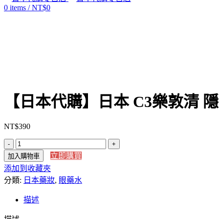
0
items
/
NT$
0
Click to enlarge
【日本代購】日本 C3樂敦清 隱
NT$
390
【日
立即購買
加入購物車
本
添加到收藏夾
代
分類:
購】
日本藥妝
,
眼藥水
日
描述
本
C3