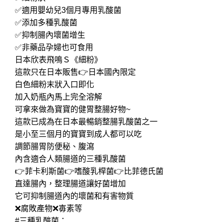
✅適用嬰幼兒3個月專用乳酸菌
✅添加多種乳酸菌
✅抑制腸內壞菌增生
✅非藥品孕婦也可食用
日本欣表飛鳴Ｓ《細粉》
這款只在日本販售👉日本國內限定
白色細粉末狀入口即化
加入奶瓶內馬上完全溶解
可拿來做為寶寶的健胃整腸好物~
這款已成為在日本最暢銷整腸乳酸菌之一
是小至三個月的寶寶到成人都可以吃
調節腸胃防便秘、腹瀉
內含適合人類腸道的三種乳酸菌
👉菲卡利斯菌👉嗜酸乳桿菌👉比菲德氏菌
直達腸內，整理腸道讓好菌增加
它可抑制腸道內的壞菌和有害物質
❌腐敗產物❌毐素等
#三種乳酸菌：