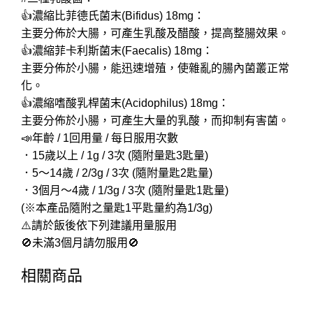
👍濃縮比菲德氏菌末(Bifidus) 18mg：
主要分佈於大腸，可產生乳酸及醋酸，提高整腸效果。
👍濃縮菲卡利斯菌末(Faecalis) 18mg：
主要分佈於小腸，能迅速增殖，使雜亂的腸內菌叢正常
化。
👍濃縮嗜酸乳桿菌末(Acidophilus) 18mg：
主要分佈於小腸，可產生大量的乳酸，而抑制有害菌。
📣年齡 / 1回用量 / 每日服用次數
．15歲以上 / 1g / 3次 (隨附量匙3匙量)
．5～14歲 / 2/3g / 3次 (隨附量匙2匙量)
．3個月～4歲 / 1/3g / 3次 (隨附量匙1匙量)
(※本產品隨附之量匙1平匙量約為1/3g)
⚠️請於飯後依下列建議用量服用
🚫未滿3個月請勿服用🚫
相關商品