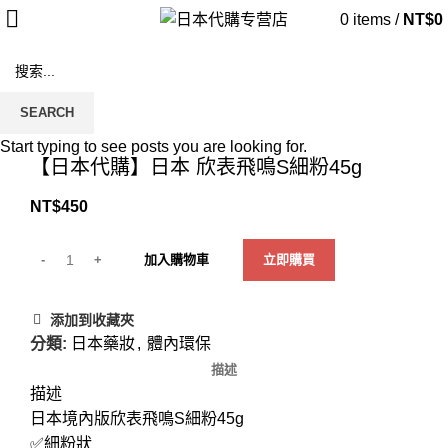
0
items
/
NT$
0
SEARCH
Click to enlarge
Start typing to see posts you are looking for.
【日本代購】日本 欣表飛鳴S細粉45g
NT$
450
加入購物車
立即購買
添加到收藏夾
分類:
日本藥妝
,
體內環保
描述
描述
日本境內版欣表飛鳴S細粉45g
✅細粉狀