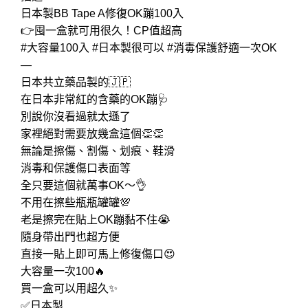
日本製BB Tape A修復OK蹦100入
👉囤一盒就可用很久！CP值超高
#大容量100入 #日本製很可以 #消毒保護舒適一次OK
—
日本共立藥品製的🇯🇵
在日本非常紅的含藥的OK蹦🩺
別說你沒看過就太遜了
家裡絕對需要放幾盒這個👏👏
無論是擦傷、割傷、划痕、鞋滑
消毒和保護傷口表面等
全只要這個就萬事OK～👌
不用在擦些瓶瓶罐罐💯
老是擦完在貼上OK蹦黏不住😭
隨身帶出門也超方便
直接一貼上即可馬上修復傷口😍
大容量一次100🔥
買一盒可以用超久✨
✅日本製