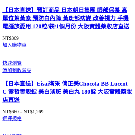
【日本直送】預訂商品 日本朝日集團 眼部保養 高
單位葉黃素 預防白內障 黃斑部病變 改善視力 手機
電腦族愛用 120粒/袋/1個月份 大阪實體藥妝店直送
NT$
369
加入購物車
快速瀏覽
添加到收藏夾
【日本直送】Eisai衛采 俏正美Chocola BB Lucent
C 露皙雪靚錠 美白淡斑 美白丸 180錠 大阪實體藥妝
店直送
NT$
660
–
NT$
1,269
價
選擇規格
格
範
圍：