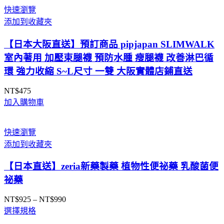
圍：
快速瀏覽
NT$298
添加到收藏夾
到
NT$310
【日本大阪直送】預訂商品 pipjapan SLIMWALK
室內著用 加壓束腿襪 預防水腫 瘦腿襪 改善淋巴循
環 強力收縮 S~L尺寸 一雙 大阪實體店鋪直送
NT$
475
加入購物車
快速瀏覽
添加到收藏夾
【日本直送】zeria新藥製藥 植物性便祕藥 乳酸菌便
祕藥
NT$
925
–
NT$
990
價
選擇規格
格