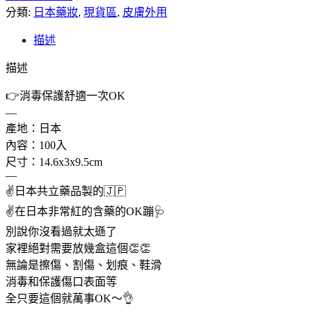
分類:
日本藥妝
,
現貨區
,
皮膚外用
描述
描述
👉消毒保護舒適一次OK
—
產地：日本
內容：100入
尺寸：14.6x3x9.5cm
—
✌️日本共立藥品製的🇯🇵
✌️在日本非常紅的含藥的OK蹦🩺
別說你沒看過就太遜了
家裡絕對需要放幾盒這個👏👏
無論是擦傷、割傷、划痕、鞋滑
消毒和保護傷口表面等
全只要這個就萬事OK～👌