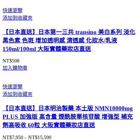
範
圍：
快速瀏覽
NT$925
添加到收藏夾
到
NT$990
【日本直送】日本第一三共 transino 美白系列 淡化
黑色素 色斑 增加透明感 清透感 化妝水/乳液
150ml/100ml 大阪實體藥妝店直送
NT$
598
加入購物車
快速瀏覽
添加到收藏夾
【日本直送】日本明治製藥 本土版 NMN10000mg
PLUS 加強版 高含量 煙酰胺單核苷酸 增強型 補充
劑高吸收 60粒 大阪實體藥妝店直送
NT$
7,950
–
NT$
15,590
價