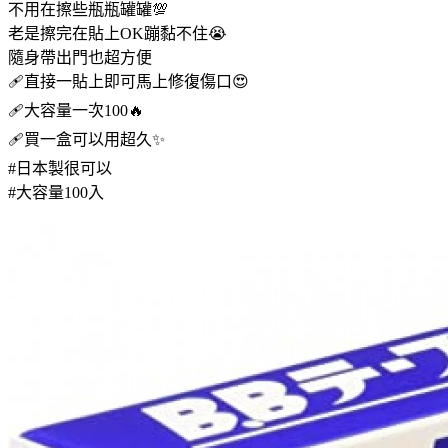
不用在擦些瓶瓶罐罐💯
老是擦完在貼上OK蹦黏不住😭
隨身帶出門也超方便
🩹直接一貼上即可馬上修復傷口😍
🩹大容量一次100🔥
🩹買一盒可以用超久✨
#日本製很可以
#大容量100入