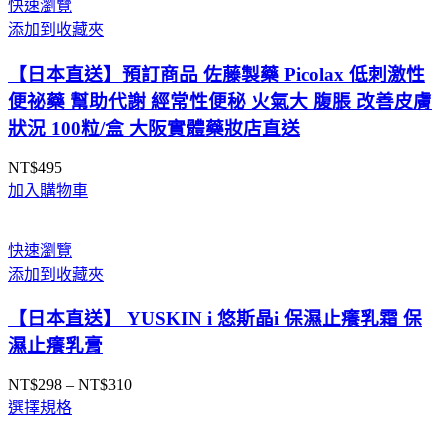
快速瀏覽
NT$660
添加到收藏夾
到
NT$1,269
【日本直送】預訂商品 佐藤製藥 Picolax 低刺激性
便祕藥 幫助代謝 經常性便秘 火氣大 腹脹 改善皮膚
狀況 100粒/盒 大阪實體藥妝店直送
NT$
495
加入購物車
快速瀏覽
添加到收藏夾
【日本直送】 YUSKIN i 悠斯晶i 保濕止癢乳霜 保
濕止癢乳膏
NT$
298
–
NT$
310
價
選擇規格
格
範