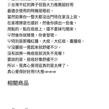
🎈台灣不紅的牌子但我大力推薦超好用
最適合使用的時機是睡前，
當然如果你一整天都沒出門待在家沒上妝，
在家裡擦是也還好，然後你擠出一些後，
用點的，點在痘痘上，還不要抹勻開來，
💡然後你就睡覺，你會發現，
💡特別是那種紅腫、大痘、大紅痘、囊腫痘、
💡沒膿痘一覺起來就舒緩不少，
沒有說擦一晚痘痘就消失不見喔！
要說的是，痘痘好像舒緩不少
所以，我真心覺得這真的是太棒了，
真心覺得好好用!!大推📣📣📣
相關商品