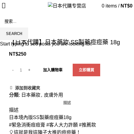
0
items
/
NT$
0
SEARCH
Click to enlarge
【日本代購】日本藥妝 SS製藥痘痘藥 18g
Start typing to see posts you are looking for.
NT$
250
加入購物車
立即購買
添加到收藏夾
分類:
日本藥妝
,
皮膚外用
描述
描述
日本境內版SS製藥痘痘藥18g
#緊急消衝痘痘膏 #客人大力許願 #推薦款
🎈這就是我這陣子大推的痘痘藥！