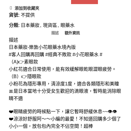
添加到收藏夾
貨號:
不提供
分類:
日本藥妝
,
現貨區
,
眼藥水
描述
額外資訊
描述
日本藥妝-樂敦小花眼藥水境內版
#客人回購再回購 #經典不敗款 #小花眼藥水 #
（A)👉素眼款
小紅花適合日常使用，能有效緩解眼乾眼澀眼疲勞。
（B）👉隱眼款
小粉花為隱形專用，清涼度1度，適合各類隱形和美瞳
🎀是日本當地十分受女生歡迎的滴眼液，暫時能消除眼
睛不適
❤️眼睛疲勞的時候點一下，讓它暫時舒緩休息~~👁👁
❤️涼涼好舒服阿～～小編的最愛！不知道回購多少個了
小小一個，放包包內完全不佔空間！超棒