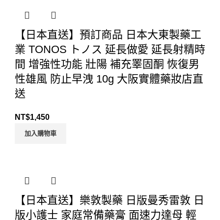
【日本直送】預訂商品 日本大東製藥工
業 TONOS トノス 延長做愛 延長射精時
間 增強性功能 壯陽 補充睪固酮 恢復男
性雄風 防止早洩 10g 大阪實體藥妝店直
送
NT$
1,450
加入購物車
【日本直送】樂敦製藥 日版曼秀雷敦 日
版小護士 家庭常備藥膏 面速力達母 輕