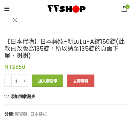
0
Click to enlarge
【日本代購】日本藥妝-新LuLu-A錠150錠(此
款已改版為135錠，所以請至135錠的頁面下
單，謝謝)
NT$
650
加入購物車
立即購買
添加到收藏夾
分類:
感冒藥
,
日本藥妝