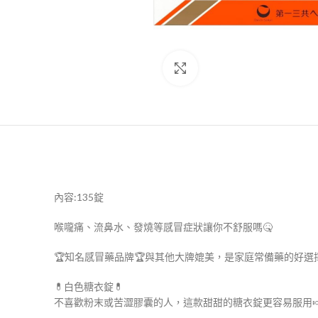
Click to enlarge
內容:135錠
喉嚨痛、流鼻水、發燒等感冒症狀讓你不舒服嗎🤒
🏆知名感冒藥品牌🏆與其他大牌媲美，是家庭常備藥的好選擇
💊白色糖衣錠💊
不喜歡粉末或苦澀膠囊的人，這款甜甜的糖衣錠更容易服用