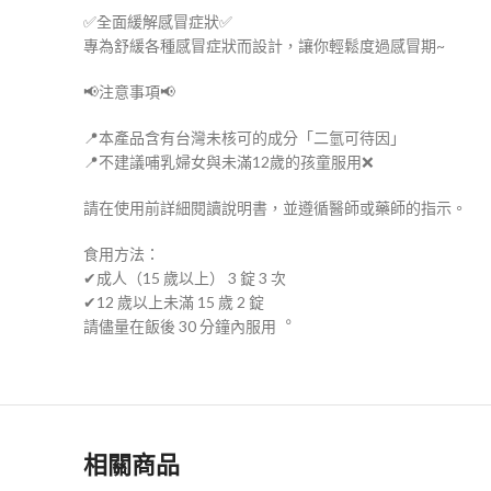
✅全面緩解感冒症狀✅
專為舒緩各種感冒症狀而設計，讓你輕鬆度過感冒期~
📢注意事項📢
📍本產品含有台灣未核可的成分「二氫可待因」
📍不建議哺乳婦女與未滿12歲的孩童服用❌
請在使用前詳細閱讀說明書，並遵循醫師或藥師的指示。
食用方法：
✔成人（15 歲以上） 3 錠 3 次
✔12 歲以上未滿 15 歲 2 錠
請儘量在飯後 30 分鐘內服用︒
相關商品