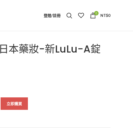
0
登陸/註冊
NT$
0
本藥妝-新LuLu-A錠
立即購買