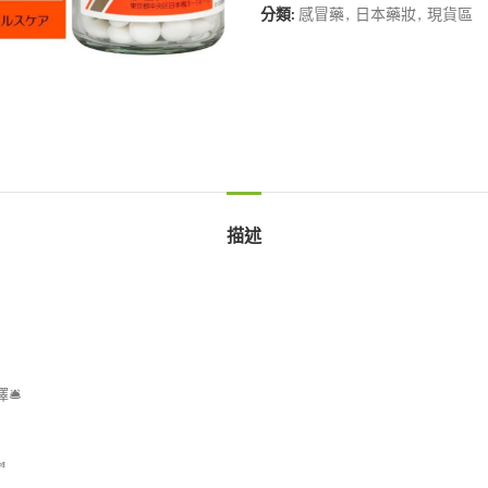
分類:
感冒藥
,
日本藥妝
,
現貨區
描述
️
