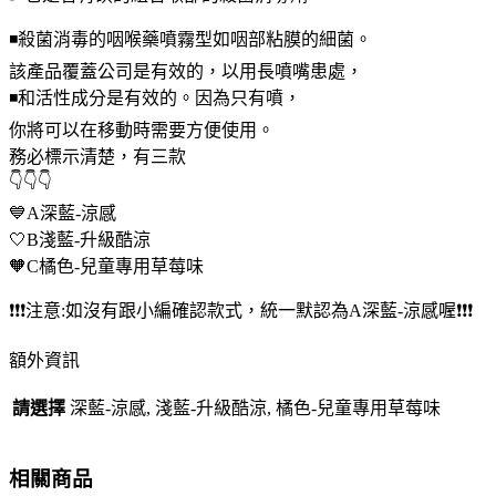
量
◾殺菌消毒的咽喉藥噴霧型如咽部粘膜的細菌。
該產品覆蓋公司是有效的，以用長噴嘴患處，
◾和活性成分是有效的。因為只有噴，
你將可以在移動時需要方便使用。
務必標示清楚，有三款
👇👇👇
💙A深藍-涼感
🤍B淺藍-升級酷涼
🧡C橘色-兒童專用草莓味
❗❗❗注意:如沒有跟小編確認款式，統一默認為A深藍-涼感喔❗❗❗
額外資訊
請選擇
深藍-涼感, 淺藍-升級酷涼, 橘色-兒童專用草莓味
相關商品