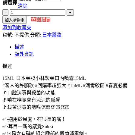
請選擇
清除
【日
立即購買
加入購物車
本
添加到收藏夾
代
貨號:
購】
不提供
分類:
日本藥妝
日
描述
本
額外資訊
藥
妝
描述
小
15ML-日本藥妝小林製藥口內噴霧15ML
林
#客人的許願款 #回購率超強大 #15ML #消毒殺菌 #春夏必備
製
🚩口腔消毒與殺菌的功能
藥
🚩噴在喉嚨會有涼涼的感覺
口
🚩殺菌消毒的咽喉👏🏻👏🏻👏🏻
內
噴
✅·適用於患處，在很長的嘴！
霧
✅·耳目一新的感覺Sukki
15ML
✅它是含有碘的組合喉部的殺菌消毒劑。
數