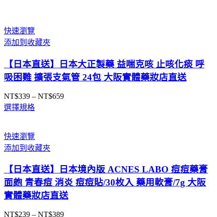
快速瀏覽
添加到收藏夾
【日本直送】日本大正製藥 益喘克咳 止咳化痰 呼
吸困難 擴張支氣管 24包 大阪實體藥妝店直送
NT$
339
–
NT$
659
價
選擇規格
格
範
圍：
快速瀏覽
NT$339
添加到收藏夾
到
NT$659
【日本直送】日本境內版 ACNES LABO 痘痘藥膏
面皰 青春痘 消炎 痘痘貼/30枚入 藥用軟膏/7g 大阪
實體藥妝店直送
NT$
239
–
NT$
389
價