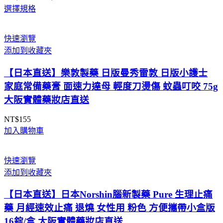
選擇規格
格
範
圍：
快速瀏覽
NT$239
添加到收藏夾
到
NT$389
【日本直送】樂敦製藥 日版曼秀雷敦 日版小護士
家庭常備藥膏 面速力達母 輕度刀燙傷 蚊蟲叮咬 75g
大阪實體藥妝店直送
NT$
155
加入購物車
快速瀏覽
添加到收藏夾
【日本直送】日本Norshin腦新製藥 Pure 生理止痛
藥 月經速效止痛 退燒 女性用 粉色 方便攜帶小盒版
16錠/盒 大阪實體藥妝店直送