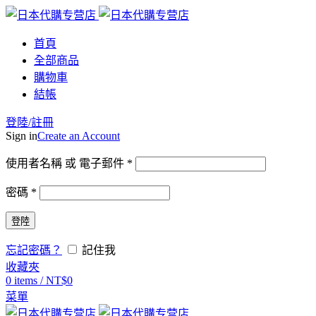
首頁
全部商品
購物車
結帳
登陸/註冊
Sign in
Create an Account
使用者名稱 或 電子郵件
*
密碼
*
登陸
忘記密碼？
記住我
收藏夾
0
items
/
NT$
0
菜單