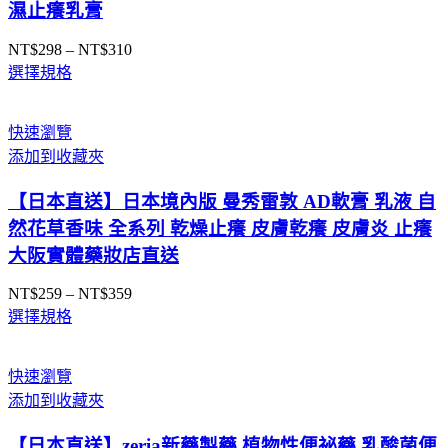
濕止癢乳膏
NT$
298
–
NT$
310
價
選擇規格
格
範
圍：
快速瀏覽
NT$298
添加到收藏夾
到
NT$310
【日本直送】日本境內版 曼秀雷敦 AD軟膏 乳液 自
然花草香味 全系列 乾燥止癢 皮膚乾癢 皮膚炎 止癢
大阪實體藥妝店直送
NT$
259
–
NT$
359
價
選擇規格
格
範
圍：
快速瀏覽
NT$259
添加到收藏夾
到
NT$359
【日本直送】zeria新藥製藥 植物性便祕藥 乳酸菌便