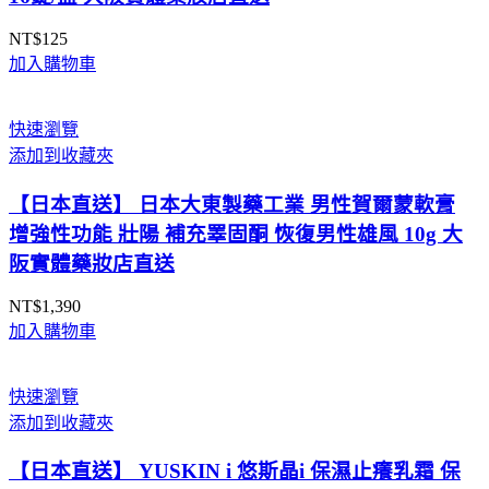
NT$
125
加入購物車
快速瀏覽
添加到收藏夾
【日本直送】 日本大東製藥工業 男性賀爾蒙軟膏
增強性功能 壯陽 補充睪固酮 恢復男性雄風 10g 大
阪實體藥妝店直送
NT$
1,390
加入購物車
快速瀏覽
添加到收藏夾
【日本直送】 YUSKIN i 悠斯晶i 保濕止癢乳霜 保