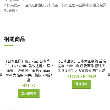
⚠️如果使用3.5至6天后症狀仍未改善，請停止使用並將本文檔交給醫
生/牙醫。
相關商品
【日本直送】預訂商品 日本第一
【日本直送】日本大正製藥 益喘
三共 LOXONIN 強效退燒 生理止
克咳 止咳化痰 呼吸困難 擴張支
痛藥 月經速效止痛 Premium
氣管 24包 大阪實體藥妝店直送
fine 女性用 粉色高級版 24錠/
NT$
339
–
NT$
659
盒
選擇規格
NT$
469
加入購物車