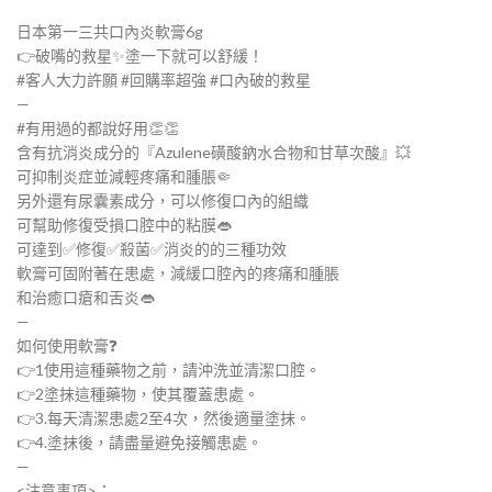
日本第一三共口內炎軟膏6g
👉破嘴的救星✨塗一下就可以舒緩！
#客人大力許願 #回購率超強 #口內破的救星
—
#有用過的都說好用👏👏
含有抗消炎成分的『Azulene磺酸鈉水合物和甘草次酸』💥
可抑制炎症並減輕疼痛和腫脹🤏
另外還有尿囊素成分，可以修復口內的組織
可幫助修復受損口腔中的粘膜👄
可達到✅修復✅殺菌✅消炎的的三種功效
軟膏可固附著在患處，減緩口腔內的疼痛和腫脹
和治癒口瘡和舌炎👄
—
如何使用軟膏❓
👉1使用這種藥物之前，請沖洗並清潔口腔。
👉2塗抹這種藥物，使其覆蓋患處。
👉3.每天清潔患處2至4次，然後適量塗抹。
👉4.塗抹後，請盡量避免接觸患處。
—
<注意事項>：