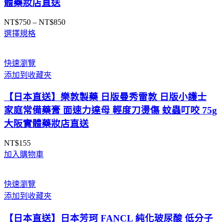
體藥妝店直送
NT$
750
–
NT$
850
價
選擇規格
格
範
圍：
快速瀏覽
NT$750
添加到收藏夾
到
NT$850
【日本直送】樂敦製藥 日版曼秀雷敦 日版小護士
家庭常備藥膏 面速力達母 輕度刀燙傷 蚊蟲叮咬 75g
大阪實體藥妝店直送
NT$
155
加入購物車
快速瀏覽
添加到收藏夾
【日本直送】日本芳珂 FANCL 純化玻尿酸 低分子