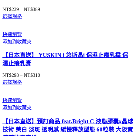
NT$
239
–
NT$
389
價
選擇規格
格
範
圍：
快速瀏覽
NT$239
添加到收藏夾
到
NT$389
【日本直送】 YUSKIN i 悠斯晶i 保濕止癢乳霜 保
濕止癢乳膏
NT$
298
–
NT$
310
價
選擇規格
格
範
圍：
快速瀏覽
NT$298
添加到收藏夾
到
NT$310
【日本直送】預訂商品 feat.Bright C 液態膠囊x晶球
技術 美白 淡斑 透明感 緩慢釋放型態 60粒裝 大阪實