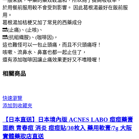
一般來說，中藥的藥效較溫和，所以為了提高吸收率，
於用餐前服用較不會受到影響。 因此葛根湯最好在飯前服
用。
葛根湯加桔梗又加了常見的西藥成分
🔜(止痛)、(止咳)、
🔜(抗組織胺)、(咖啡因)，
這也難怪可以一包止頭痛，而且不只頭痛呀！
咳嗽、流鼻水、鼻塞也都一起止住了，
還有添加咖啡因讓止痛效果更好又不嗜睡喔！
相關商品
快速瀏覽
添加到收藏夾
【日本直送】日本境內版 ACNES LABO 痘痘藥膏
面皰 青春痘 消炎 痘痘貼/30枚入 藥用軟膏/7g 大阪
實體藥妝店直送