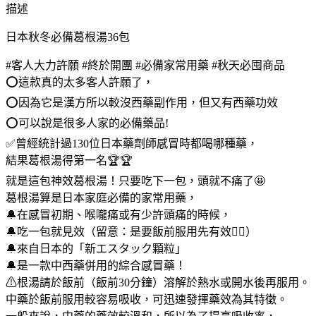
秋
描述
冬
日本秋冬必備葛根湯36包
必
備
#客人大力許願 #終於開團 #必備家常用藥 #秋天必囤商品
葛
⭕這款真的太多客人許願了，
根
⭕因為它是漢方所以較沒西藥副作用，但又有西藥功效
湯
36
⭕可以說是很多人家的必備藥品!
包
✅曾經統計過130位日本藥劑師感冒時都喝哪種藥，
數
結果葛根湯得第一名🏆🏆
量
就是這包神效葛根湯！只要吃下一包，頭就不痛了🤩
葛根湯算是日本家庭必備的家常用藥，
🔔在感冒初期、喉嚨痛或有少許頭痛的時候，
🔔吃一包就見效（留意：是要飯前服用先有效👌🏻）
🔔來自日本的「新エスタック顆粒」
🔔是一款中西藥併用的綜合感冒藥！
⚠根湯請於飯前（飯前30分鐘）溶解於熱水或開水後再服用。
中藥於飯前服用較容易吸收，可迅速發揮藥效為其特徵。