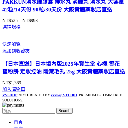
PAKKUN消水腫膠囊 排水丸 消腫丸 消水丸 大容量
42粒/14天份 90粒/30天份 大阪實體藥妝店直送
NT$
525
–
NT$
998
價
選擇規格
格
範
圍：
快速瀏覽
NT$525
添加到收藏夾
到
NT$998
【日本直送】日本境內版2025年資生堂 心機 雪花
蜜粉餅 定妝控油 隱藏毛孔 25g 大阪實體藥妝店直送
NT$
1,389
加入購物車
VVSHOP
2025 CREATED BY
vvshop STUDIO
. PREMIUM E-COMMERCE
SOLUTIONS.
Search
首頁