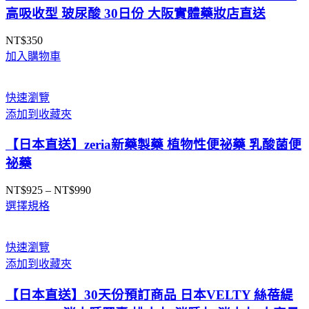
高吸收型 玻尿酸 30日份 大阪實體藥妝店直送
NT$
350
加入購物車
快速瀏覽
添加到收藏夾
【日本直送】zeria新藥製藥 植物性便祕藥 乳酸菌便
祕藥
NT$
925
–
NT$
990
價
選擇規格
格
範
圍：
快速瀏覽
NT$925
添加到收藏夾
到
NT$990
【日本直送】30天份預訂商品 日本VELTY 絲蓓緹