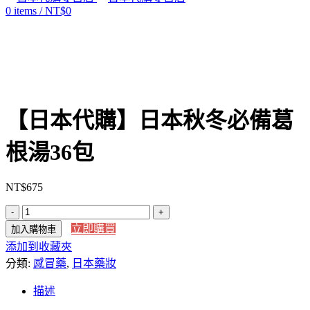
0
items
/
NT$
0
Click to enlarge
【日本代購】日本秋冬必備葛
根湯36包
NT$
675
【日
立即購買
加入購物車
本
添加到收藏夾
代
分類:
購】
感冒藥
,
日本藥妝
日
描述
本