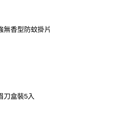
強無香型防蚊掛片
眉刀盒裝5入