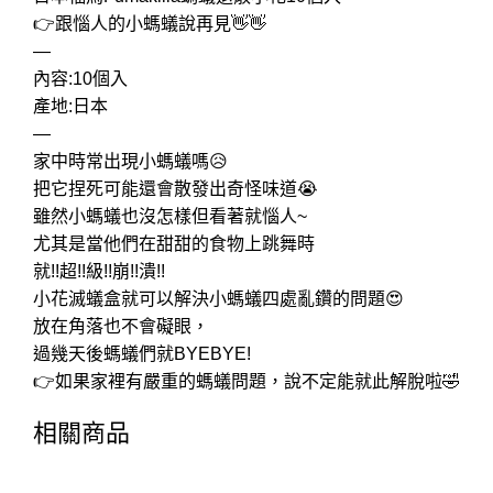
👉跟惱人的小螞蟻說再見👋👋
—
內容:10個入
產地:日本
—
家中時常出現小螞蟻嗎😥
把它捏死可能還會散發出奇怪味道😭
雖然小螞蟻也沒怎樣但看著就惱人~
尤其是當他們在甜甜的食物上跳舞時
就!!超!!級!!崩!!潰!!
小花滅蟻盒就可以解決小螞蟻四處亂鑽的問題😍
放在角落也不會礙眼，
過幾天後螞蟻們就BYEBYE!
👉如果家裡有嚴重的螞蟻問題，說不定能就此解脫啦🤣
相關商品