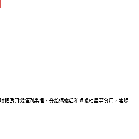
蟻把誘餌搬運到巢裡，分給螞蟻后和螞蟻幼蟲等食用，連螞