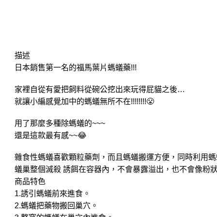
描述
日本銷售第一名的福馬葉片螞蟻藥!!!
家裡自從有愛把飼料從碗公挖出來玩得屁貓之後…
就讓小編感覺加中的螞蟻無所不在!!!!!!!!😤
用了那麼多種除螞蟻的~~~
還是這款最有感~~😂
雜食性螞蟻喜歡顆粒藥劑，而且螞蟻搬運方便，同時利用螞
蟻巢整個滅殺 誘餌在容器內，不會暴露溢出，也不會像粉
商品特色
1.誘引螞蟻前來進食。
2.螞蟻把藥物搬回巢穴。