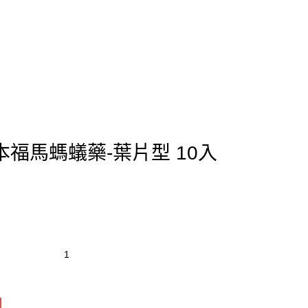
福馬螞蟻藥-葉片型 10入