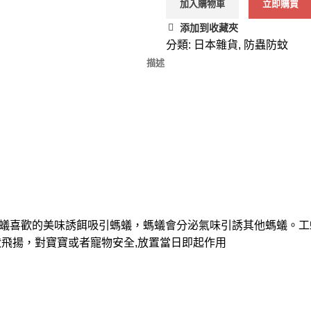
加入購物車
立即購買
添加到收藏夾
分類:
日本雜貨
,
防蟲防蚊
描述
蟻喜歡的美味誘餌吸引螞蟻，螞蟻會分泌氣味引誘其他螞蟻。工
狀飛揚，對寶寶或者寵物安全,放置當日即起作用