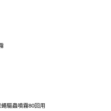
霧
果蠅驅蟲噴霧80回用