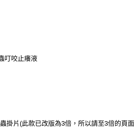
蟲叮咬止癢液
蟲掛片(此款已改版為3倍，所以請至3倍的頁面