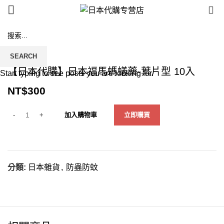
0
Click to enlarge
SEARCH
【日本代購】日本福馬螞蟻藥-葉片型 10入
Start typing to see posts you are looking for.
NT$
300
加入購物車
立即購買
分類:
日本雜貨
,
防蟲防蚊