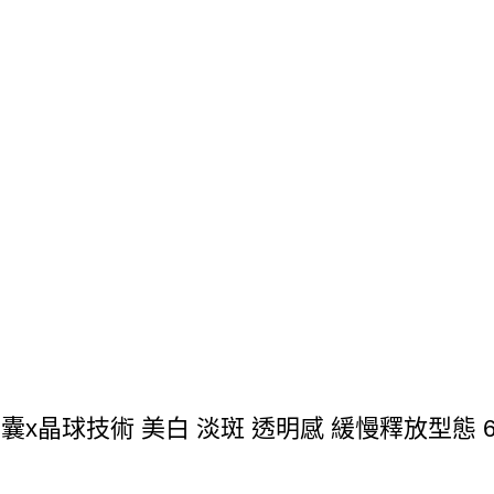
 液態膠囊x晶球技術 美白 淡斑 透明感 緩慢釋放型