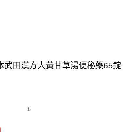
本武田漢方大黃甘草湯便秘藥65錠