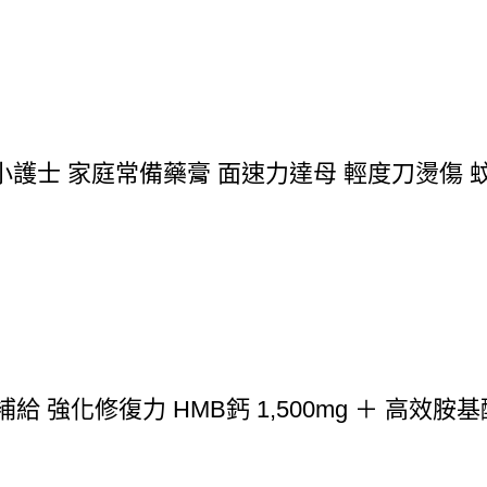
護士 家庭常備藥膏 面速力達母 輕度刀燙傷 蚊
強化修復力 HMB鈣 1,500mg ＋ 高效胺基酸 1