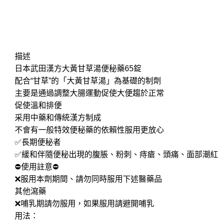
描述
日本武田漢方大黃甘草湯便秘藥65錠
配合“甘草”的「大黃甘草湯」為基礎的制劑
主要是通過調整大腸運動促使大便趨於正常
促使溫和排便
采用中藥和傳統漢方制成
不會有一般特效便秘藥的依賴性服用更放心
✅長期便秘者
✅緩和伴隨便秘出現的腹脹、粉刺、痔瘡、頭痛、面部潮紅
⛔️使用註意⛔️
❌服用本劑期間、請勿同時服用下述醫藥品
其他瀉藥
❌哺乳期請勿服用，如果服用請避開哺乳
用法：