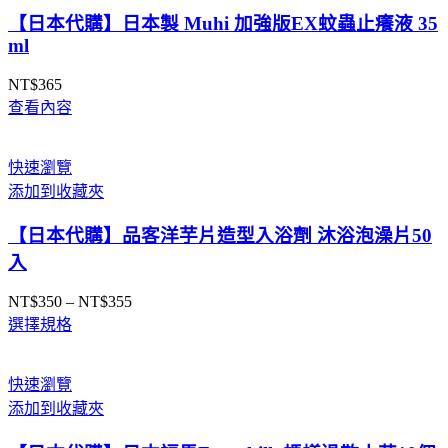
【日本代購】日本製 Muhi 加強版EX蚊蟲止癢液 35
ml
NT$
365
查看內容
快速瀏覽
添加到收藏夾
【日本代購】品客洋芋片造型入浴劑 沐浴泡澡片50
入
NT$
350
–
NT$
355
價
選擇規格
格
範
圍：
快速瀏覽
NT$350
添加到收藏夾
到
NT$355