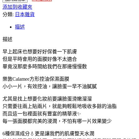
添加到收藏夾
代
分類:
購】
日本雜貨
日
描述
本
樂
描述
敦
Calamee
早上起床也想要好好保養一下肌膚
方
但是平時會用的面膜好像不太適合
形
畢竟沒那麼多時間給我們在那邊慢慢敷
控
樂敦Calamee方形控油保濕面膜
油
小小一片，有效控油，讓臉蛋一早不油膩膩
保
濕
尤其是找上想要化妝前要讓臉蛋滑嫩溜溜
面
只需要往兩上貼兩片，就能夠輕鬆地吸收多餘的油脂
膜
而且這一包裡面就有豐富的精華液✨
50
每一張面膜都完美的浸潤，不怕有哪一片效果變少
枚
入
6種保濕成分💧更是讓我們的肌膚整天水潤
數