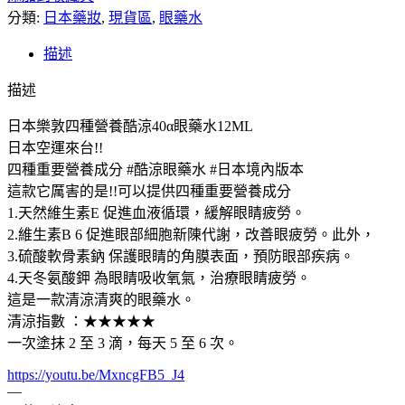
分類:
日本藥妝
,
現貨區
,
眼藥水
描述
描述
日本樂敦四種營養酷涼40α眼藥水12ML
日本空運來台!!
四種重要營養成分 #酷涼眼藥水 #日本境內版本
這款它厲害的是!!可以提供四種重要營養成分
1.天然維生素E 促進血液循環，緩解眼睛疲勞。
2.維生素B 6 促進眼部細胞新陳代謝，改善眼疲勞。此外，
3.硫酸軟骨素鈉 保護眼睛的角膜表面，預防眼部疾病。
4.天冬氨酸鉀 為眼睛吸收氧氣，治療眼睛疲勞。
這是一款清涼清爽的眼藥水。
清涼指數 ：★★★★★
一次塗抹 2 至 3 滴，每天 5 至 6 次。
https://youtu.be/MxncgFB5_J4
—