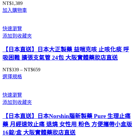
NT$
1,389
加入購物車
快速瀏覽
添加到收藏夾
【日本直送】日本大正製藥 益喘克咳 止咳化痰 呼
吸困難 擴張支氣管 24包 大阪實體藥妝店直送
NT$
339
–
NT$
659
價
選擇規格
格
範
圍：
快速瀏覽
NT$339
添加到收藏夾
到
NT$659
【日本直送】日本Norshin腦新製藥 Pure 生理止痛
藥 月經速效止痛 退燒 女性用 粉色 方便攜帶小盒版
16錠/盒 大阪實體藥妝店直送