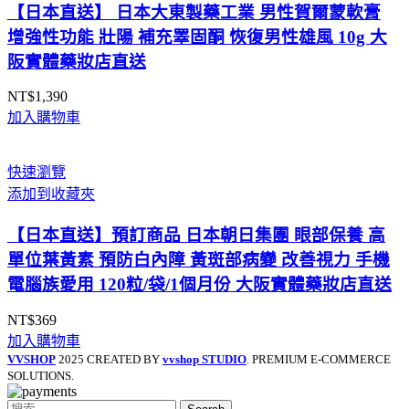
【日本直送】 日本大東製藥工業 男性賀爾蒙軟膏
增強性功能 壯陽 補充睪固酮 恢復男性雄風 10g 大
阪實體藥妝店直送
NT$
1,390
加入購物車
快速瀏覽
添加到收藏夾
【日本直送】預訂商品 日本朝日集團 眼部保養 高
單位葉黃素 預防白內障 黃斑部病變 改善視力 手機
電腦族愛用 120粒/袋/1個月份 大阪實體藥妝店直送
NT$
369
加入購物車
VVSHOP
2025 CREATED BY
vvshop STUDIO
. PREMIUM E-COMMERCE
SOLUTIONS.