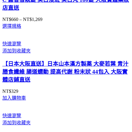
店直送
NT$
660
–
NT$
1,269
價
選擇規格
格
範
圍：
快速瀏覽
NT$660
添加到收藏夾
到
NT$1,269
【日本大阪直送】日本山本漢方製薬 大麥若葉 青汁
膳食纖維 腸道蠕動 提高代謝 粉末狀 44包入 大阪實
體店鋪直送
NT$
329
加入購物車
快速瀏覽
添加到收藏夾