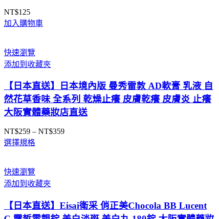
NT$
125
加入購物車
快速瀏覽
添加到收藏夾
【日本直送】日本境內版 曼秀雷敦 AD軟膏 乳液 自
然花草香味 全系列 乾燥止癢 皮膚乾癢 皮膚炎 止癢
大阪實體藥妝店直送
NT$
259
–
NT$
359
價
選擇規格
格
範
圍：
快速瀏覽
NT$259
添加到收藏夾
到
NT$359
【日本直送】Eisai衛采 俏正美Chocola BB Lucent
C 露皙雪靚錠 美白淡斑 美白丸 180錠 大阪實體藥妝