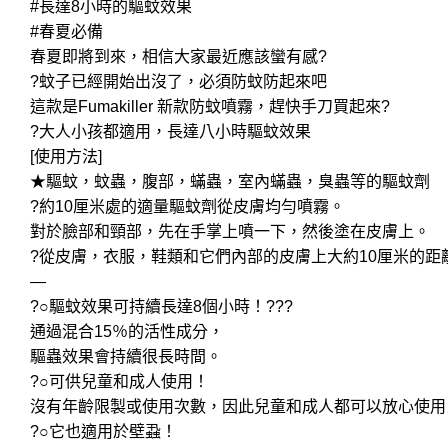
#長達8小時的驅蚊效果
#春夏必備
春夏即將到來，相信大家最近應該蠻有感?
?蚊子已經開始出沒了，必須防蚊防起來吧
這款是Fumakiller 新款防蚊噴霧，趕快手刀買起來?
?大人小孩都適用，長達八小時驅蚊效果
[使用方法]
★驅蚊，蚊蟲，腹部，蟎蟲，室內蟎蟲，臭蟲等的驅蚊劑
?約10厘米處的適量驅蚊劑從皮膚均勻噴霧。
對於臉部和頸部，先在手掌上噴一下，然後塗在皮膚上。
?從皮膚，衣服，鞋類和它們內部的皮膚上大約10厘米的距
—
?○驅蚊效果可持續長達8個小時！???
通過混合15％的活性成分，
驅蟲效果會持續很長時間。
?○可供兒童和成人使用！
沒有年齡限製或使用次數，因此兒童和成人都可以放心使用
?○它也適用於壁蝨！