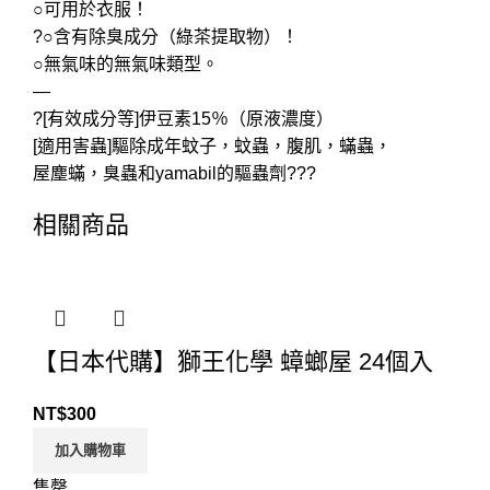
○可用於衣服！
?○含有除臭成分（綠茶提取物）！
○無氣味的無氣味類型。
—
?[有效成分等]伊豆素15％（原液濃度）
[適用害蟲]驅除成年蚊子，蚊蟲，腹肌，蟎蟲，
屋塵蟎，臭蟲和yamabil的驅蟲劑???
相關商品
【日本代購】獅王化學 蟑螂屋 24個入
NT$
300
加入購物車
售罄