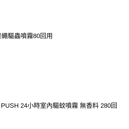
果蠅驅蟲噴霧80回用
E PUSH 24小時室內驅蚊噴霧 無香料 280回