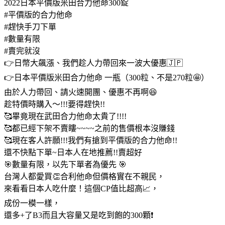
2022日本平價版米田合力他命300錠
版
#平價版的合力他命
米
#趕快手刀下單
田
#數量有限
合
#賣完就沒
力
👉日幣大飆漲、我們趁人力帶回來一波大優惠🇯🇵
他
命
👉日本平價版米田合力他命 一瓶（300粒、不是270粒🤩）
數
由於人力帶回、請火速開團、優惠不再啊😆
量
趁特價時購入～!!!要得趕快!!
🥰畢竟現在武田合力他命太貴了!!!!
🥰都已經下架不賣瞜~~~~之前的售價根本沒賺錢
🥰現在客人許願!!!我們有搶到平價版的合力他命!!
還不快點下單~日本人在地推薦!!賣超好
🎯數量有限，以先下單者為優先 🎯
台灣人都愛買👏合利他命但價格實在不親民，
來看看日本人吃什麼！這個CP值比超高📈，
成份一模一樣，
還多+了B3而且大容量又是吃到飽的300顆❗️