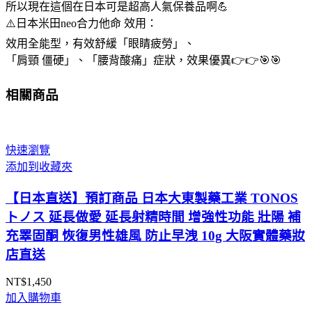
所以現在這個在日本可是超高人氣保養品啊💪
⚠️日本米田neo合力他命 效用：
效用全能型，有效舒緩「眼睛疲勞」、
「肩頸 僵硬」、「腰背酸痛」症狀，效果優異👉👉🎯🎯
相關商品
快速瀏覽
添加到收藏夾
【日本直送】預訂商品 日本大東製藥工業 TONOS
トノス 延長做愛 延長射精時間 增強性功能 壯陽 補
充睪固酮 恢復男性雄風 防止早洩 10g 大阪實體藥妝
店直送
NT$
1,450
加入購物車