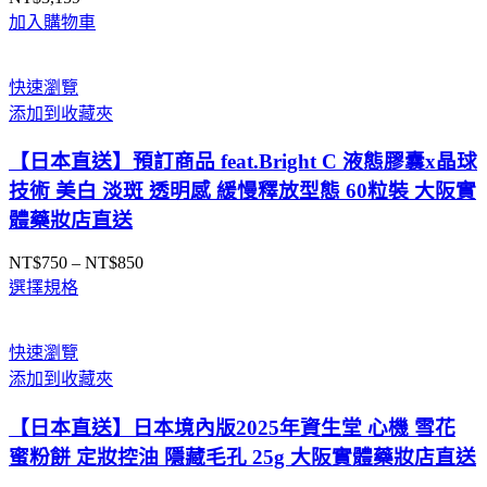
加入購物車
快速瀏覽
添加到收藏夾
【日本直送】預訂商品 feat.Bright C 液態膠囊x晶球
技術 美白 淡斑 透明感 緩慢釋放型態 60粒裝 大阪實
體藥妝店直送
NT$
750
–
NT$
850
價
選擇規格
格
範
圍：
快速瀏覽
NT$750
添加到收藏夾
到
NT$850
【日本直送】日本境內版2025年資生堂 心機 雪花
蜜粉餅 定妝控油 隱藏毛孔 25g 大阪實體藥妝店直送