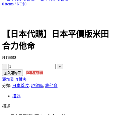
0
items
/
NT$
0
【日本代購】日本平價版米田
合力他命
NT$
880
【日
立即購買
加入購物車
本
添加到收藏夾
代
分類:
購】
日本藥妝
,
現貨區
,
維他命
日
描述
本
平
描述
價