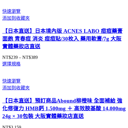
快速瀏覽
添加到收藏夾
【日本直送】日本境內版 ACNES LABO 痘痘藥膏
面皰 青春痘 消炎 痘痘貼/30枚入 藥用軟膏/7g 大阪
實體藥妝店直送
NT$
239
–
NT$
389
價
選擇規格
格
範
圍：
快速瀏覽
NT$239
添加到收藏夾
到
NT$389
【日本直送】預訂商品Abound柳橙味 全面補給 強
化修復力 HMB鈣 1,500mg ＋ 高效胺基酸 14,000mg
24g × 30包裝 大阪實體藥妝店直送
NT$
3,159