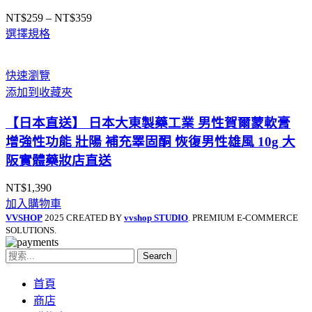
NT$
259
–
NT$
359
價
選擇規格
格
範
圍：
快速瀏覽
NT$259
添加到收藏夾
到
NT$359
【日本直送】 日本大東製藥工業 男性賀爾蒙軟膏
增強性功能 壯陽 補充睪固酮 恢復男性雄風 10g 大
阪實體藥妝店直送
NT$
1,390
加入購物車
VVSHOP
2025 CREATED BY
vvshop STUDIO
. PREMIUM E-COMMERCE
SOLUTIONS.
Search
首頁
商店