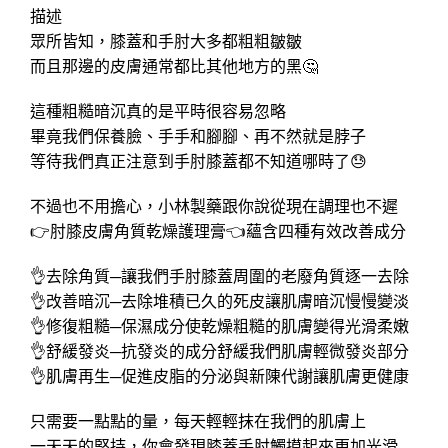
描述
眾所皆知，膝蓋和手肘大多都粗粗皺皺
而且那邊的皮膚通常都比其他地方的黑🤔
這種粗糙暗沉真的是平時很容易忽略
畢竟我們保養臉、手手和腳腳、再不然就是脖子
等待我們真正注意到手肘膝蓋都不知道哪時了😓
不過也不用擔心，小林製藥跟你說從現在調理也不遲
👉肘膝皮膚角質乾燥護理膏👈蘊含四種有效改善成分
👌去除角質─讓我們手肘膝蓋周圍的老廢角質逐一去除
👌改善暗沉─去除堆積已久的死皮讓肌膚暗沉慢慢變淡
👌修復粗糙─保濕成分使乾燥粗糙的肌膚變得光滑柔嫩
👌舒緩發炎─抗發炎的成分舒緩我們肌膚輕微發炎部分
👌肌膚再生─促進皮脂的分泌與新陳代謝讓肌膚更健康
只需要一點點的量，每天輕輕抹在我們的肌膚上
一天天的堅持，你會發現膝蓋手肘觸摸起來更加光滑