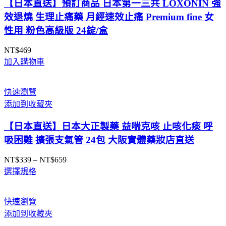
【日本直送】預訂商品 日本第一三共 LOXONIN 強
效退燒 生理止痛藥 月經速效止痛 Premium fine 女
性用 粉色高級版 24錠/盒
NT$
469
加入購物車
快速瀏覽
添加到收藏夾
【日本直送】日本大正製藥 益喘克咳 止咳化痰 呼
吸困難 擴張支氣管 24包 大阪實體藥妝店直送
NT$
339
–
NT$
659
價
選擇規格
格
範
圍：
快速瀏覽
NT$339
添加到收藏夾
到