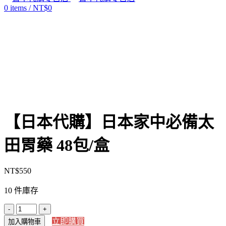
0
items
/
NT$
0
Click to enlarge
【日本代購】日本家中必備太
田胃藥 48包/盒
NT$
550
10 件庫存
【日
立即購買
加入購物車
本