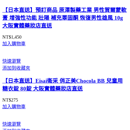
到
NT$389
【日本直送】預訂商品 原澤製藥工業 男性賀爾蒙軟
膏 增強性功能 壯陽 補充睪固酮 恢復男性雄風 10g
大阪實體藥妝店直送
NT$
1,450
加入購物車
快速瀏覽
添加到收藏夾
【日本直送】Eisai衛采 俏正美Chocola BB 兒童用
糖衣錠 80錠 大阪實體藥妝店直送
NT$
275
加入購物車
快速瀏覽