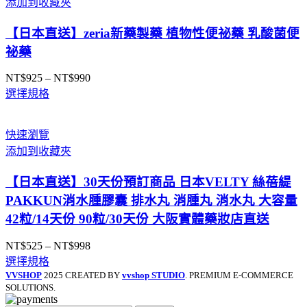
添加到收藏夾
【日本直送】zeria新藥製藥 植物性便祕藥 乳酸菌便
祕藥
NT$
925
–
NT$
990
價
選擇規格
格
範
圍：
快速瀏覽
NT$925
添加到收藏夾
到
NT$990
【日本直送】30天份預訂商品 日本VELTY 絲蓓緹
PAKKUN消水腫膠囊 排水丸 消腫丸 消水丸 大容量
42粒/14天份 90粒/30天份 大阪實體藥妝店直送
NT$
525
–
NT$
998
價
選擇規格
格
VVSHOP
2025 CREATED BY
vvshop STUDIO
. PREMIUM E-COMMERCE
範
SOLUTIONS.
圍：