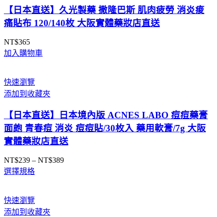
NT$659
【日本直送】久光製藥 撒隆巴斯 肌肉疲勞 消炎痠
痛貼布 120/140枚 大阪實體藥妝店直送
NT$
365
加入購物車
快速瀏覽
添加到收藏夾
【日本直送】日本境內版 ACNES LABO 痘痘藥膏
面皰 青春痘 消炎 痘痘貼/30枚入 藥用軟膏/7g 大阪
實體藥妝店直送
NT$
239
–
NT$
389
價
選擇規格
格
範
圍：
快速瀏覽
NT$239
添加到收藏夾