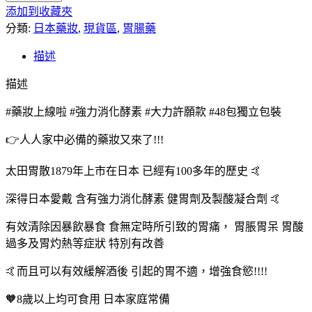
添加到收藏夾
代
分類:
購】
日本藥妝
,
現貨區
,
胃腸藥
日
描述
本
家
描述
中
#藥妝上線啦 #強力消化酵素 #大力許願款 #48包獨立包裝
必
備
👉人人家中必備的藥妝又來了!!!
太
田
太田胃散1879年上市在日本 已經有100多年的歷史 🤙
胃
藥
深得日本愛戴 含有強力消化酵素 健胃劑及製酸凝合劑 🤙
48
包/
有效清除因暴飲暴食 食無定時所引致的胃痛， 胃脹胃呆 胃酸
盒
過多及胃灼熱等症狀 特別有改善
數
🤙而且可以有效緩解酒後 引起的胃不適，增強食慾!!!!
量
🧡8歲以上均可食用 日本家庭常備