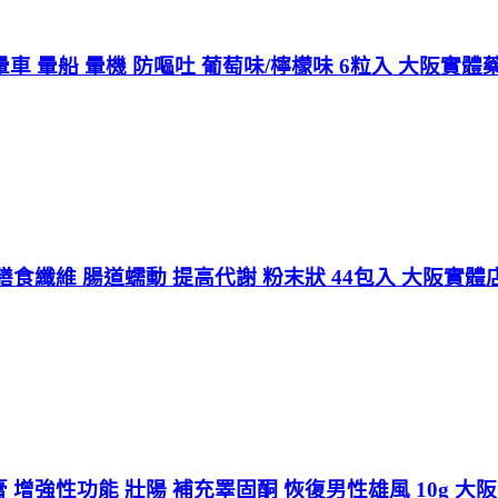
暈車 暈船 暈機 防嘔吐 葡萄味/檸檬味 6粒入 大阪實
食纖維 腸道蠕動 提高代謝 粉末狀 44包入 大阪實體
增強性功能 壯陽 補充睪固酮 恢復男性雄風 10g 大