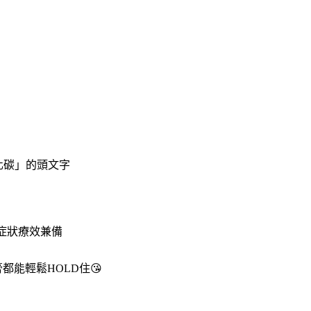
氯化碳」的頭文字
症狀療效兼備
都能輕鬆HOLD住😘