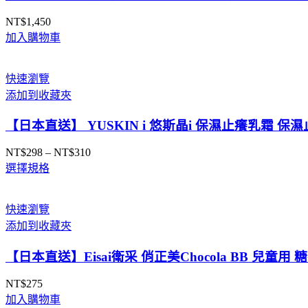
NT$
1,450
加入購物車
快速瀏覽
添加到收藏夾
【日本直送】 YUSKIN i 悠斯晶i 保濕止癢乳霜 保
NT$
298
–
NT$
310
價
選擇規格
格
範
圍：
快速瀏覽
NT$298
添加到收藏夾
到
NT$310
【日本直送】Eisai衛采 俏正美Chocola BB 兒童
NT$
275
加入購物車