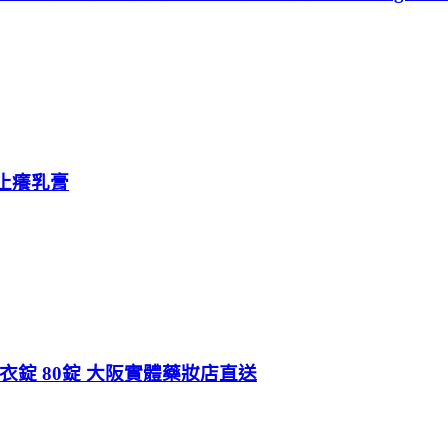
濕止癢乳膏
用 糖衣錠 80錠 大阪實體藥妝店直送