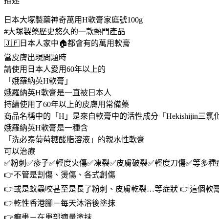
描述
塚
日本大塚製藥神奇萬用H軟膏家庭號100g
製
#大塚製藥歷史悠久的一款熱門產品
藥
🇯🇵日本人家中🏠都會有的萬用軟膏
神
奇
當皮膚出現問題時
萬
請使用日本人愛用60年以上的
用
「娥羅納英H軟膏」
H
娥羅納英H軟膏是一直被日本人
軟
持續使用了60年以上的皮膚用常備藥
膏
商品名稱中的「H」是來自軟膏中的活性成分「Hekishijin三
家
娥羅納英H軟膏是一種含
庭
「洗必泰葡萄糖酸脂溶液」的親水性軟膏
號
可以治療
100g
✅粉刺✅疹子✅輕度火傷✅凍裂✅皮膚破裂✅輕度刀傷✅等多種
數
👉不管是割傷、燙傷、各式創傷
量
👉或是蚊蟲咬甚至是長了粉刺、皮膚乾裂…等症狀 👉這個軟膏
👉乾性香港腳－每天沐浴後塗抹
👉癬患－在患部適量塗抹