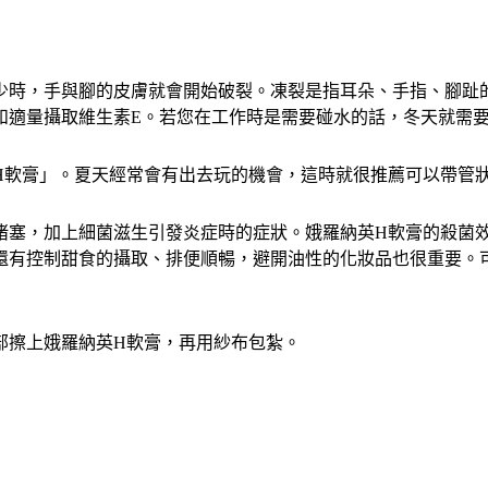
少時，手與腳的皮膚就會開始破裂。凍裂是指耳朵、手指、腳趾
和適量攝取維生素E。若您在工作時是需要碰水的話，冬天就需
H軟膏」。夏天經常會有出去玩的機會，這時就很推薦可以帶管
堵塞，加上細菌滋生引發炎症時的症狀。娥羅納英H軟膏的殺菌
還有控制甜食的攝取、排便順暢，避開油性的化妝品也很重要。
部擦上娥羅納英H軟膏，再用紗布包紮。