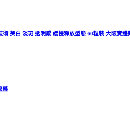
x晶球技術 美白 淡斑 透明感 緩慢釋放型態 60粒裝 大阪實
祕藥