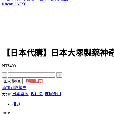
0
items
/
NT$
0
Click to enlarge
【日本代購】日本大塚製藥神奇萬
NT$
400
【日
立即購買
加入購物車
本
添加到收藏夾
代
分類:
購】
日本藥妝
,
現貨區
,
皮膚外用
日
描述
本
大