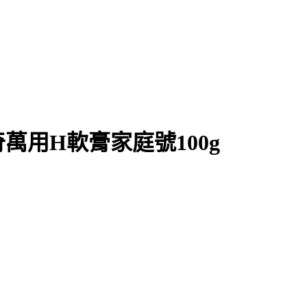
用H軟膏家庭號100g