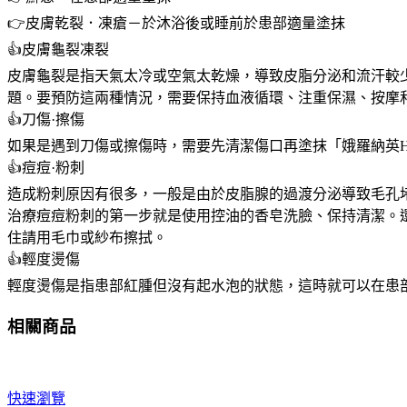
👉皮膚乾裂．凍瘡－於沐浴後或睡前於患部適量塗抹
👍皮膚龜裂凍裂
皮膚龜裂是指天氣太冷或空氣太乾燥，導致皮脂分泌和流汗較
題。要預防這兩種情況，需要保持血液循環、注重保濕、按摩
👍刀傷·擦傷
如果是遇到刀傷或擦傷時，需要先清潔傷口再塗抹「娥羅納英
👍痘痘·粉刺
造成粉刺原因有很多，一般是由於皮脂腺的過渡分泌導致毛孔
治療痘痘粉刺的第一步就是使用控油的香皂洗臉、保持清潔。
住請用毛巾或紗布擦拭。
👍輕度燙傷
輕度燙傷是指患部紅腫但沒有起水泡的狀態，這時就可以在患
相關商品
快速瀏覽