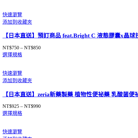
快速瀏覽
添加到收藏夾
【日本直送】預訂商品 feat.Bright C 液態膠囊
NT$
750
–
NT$
850
價
選擇規格
格
範
圍：
快速瀏覽
NT$750
添加到收藏夾
到
NT$850
【日本直送】zeria新藥製藥 植物性便祕藥 乳酸菌便
NT$
925
–
NT$
990
價
選擇規格
格
範
圍：
快速瀏覽
NT$925