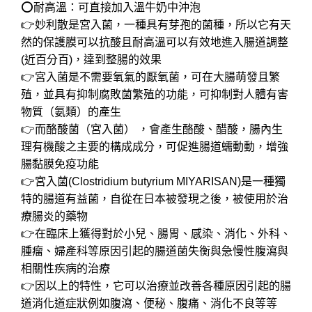
⭕️耐高溫：可直接加入溫牛奶中沖泡
👉妙利散是宮入菌，一種具有芽孢的菌種，所以它有天
然的保護膜可以抗酸且耐高溫可以有效地進入腸道調整
(近百分百)，達到整腸的效果
👉宮入菌是不需要氧氣的厭氧菌，可在大腸萌發且繁
殖，並具有抑制腐敗菌繁殖的功能，可抑制對人體有害
物質（氨類）的產生
👉而酪酸菌（宮入菌） ，會產生酪酸、醋酸，腸內生
理有機酸之主要的構成成分，可促進腸道蠕動動，增強
腸黏膜免疫功能
👉宮入菌(Clostridium butyrium MIYARISAN)是⼀種獨
特的腸道有益菌，⾃從在⽇本被發現之後，被使⽤於治
療腸炎的藥物
👉在臨床上獲得對於小兒、腸胃、感染、消化、外科、
腫瘤、婦產科等原因引起的腸道菌失衡與急慢性腹瀉與
相關性疾病的治療
👉因以上的特性，它可以治療並改善各種原因引起的腸
道消化道症狀例如腹瀉、便秘、腹痛、消化不良等等