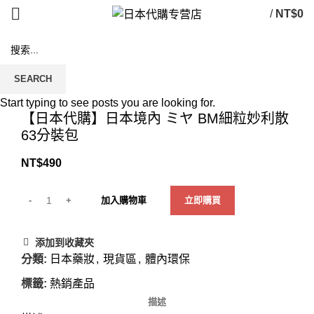
/
NT$
0
SEARCH
Click to enlarge
Start typing to see posts you are looking for.
【日本代購】日本境內 ミヤ BM細粒妙利散
63分裝包
NT$
490
加入購物車
立即購買
添加到收藏夾
分類:
日本藥妝
,
現貨區
,
體內環保
標籤:
熱銷產品
描述