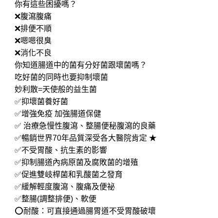
你有這些困擾嗎？
❌腹瀉腹痛
❌排便不順
❌嗯嗯很臭
❌消化不良
你知道腸道中的菌有分好菌跟壞菌嗎？
吃好菌的同時也要抑制壞菌
妙利散=天使般的益生菌
✅抑壞菌養好菌
✅增強免疫 加強腸道保健
✅ 治療急慢性腹瀉、整腸便秘腹瀉的良藥
✅暢銷世界70年品質深受各大醫院肯定 ★
✅不受胃酸、抗生素的影響
✅抑制腸道內病原菌及腐敗菌的增殖
✅促進雙岐桿菌和乳酸菌之發育
✅緩解輕度腹瀉、腹痛及便祕
✅整腸(調整排便)、軟便
⭕️耐酸：可直接通過腸胃道不受胃酸破壞