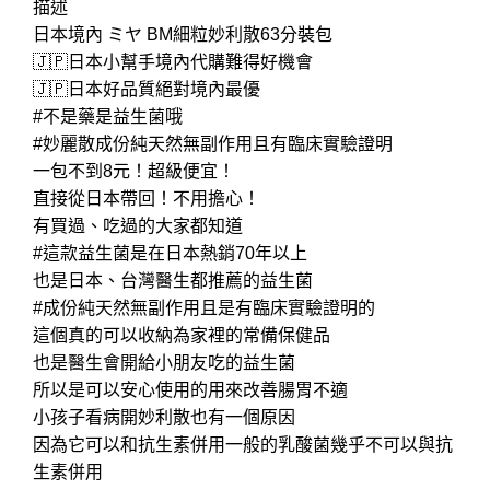
描述
日本境內 ミヤ BM細粒妙利散63分裝包
🇯🇵日本小幫手境內代購難得好機會
🇯🇵日本好品質絕對境內最優
#不是藥是益生菌哦
#妙麗散成份純天然無副作用且有臨床實驗證明
一包不到8元！超級便宜！
直接從日本帶回！不用擔心！
有買過、吃過的大家都知道
#這款益生菌是在日本熱銷70年以上
也是日本、台灣醫生都推薦的益生菌
#成份純天然無副作用且是有臨床實驗證明的
這個真的可以收納為家裡的常備保健品
也是醫生會開給小朋友吃的益生菌
所以是可以安心使用的用來改善腸胃不適
小孩子看病開妙利散也有一個原因
因為它可以和抗生素併用一般的乳酸菌幾乎不可以與抗
生素併用