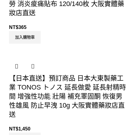
勞 消炎痠痛貼布 120/140枚 大阪實體藥
妝店直送
NT$
365
加入購物車
【日本直送】預訂商品 日本大東製藥工
業 TONOS トノス 延長做愛 延長射精時
間 增強性功能 壯陽 補充睪固酮 恢復男
性雄風 防止早洩 10g 大阪實體藥妝店直
送
NT$
1,450