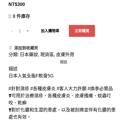
NT$
300
8 件庫存
加入購物車
立即購買
添加到收藏夾
分類:
日本藥妝
,
現貨區
,
皮膚外用
描述
描述
日本人氣全脂F軟膏5G
#針對濕疹 #各種皮膚炎 #客人大力許願 #換季必需品
❣️可用於治療濕疹、各種皮膚炎、皮膚搔癢、蚊蟲叮
咬、乾癬
❣️對於化膿和生澀的患處，以及被刮擦並伴有化膿的患
處也有效。