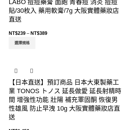
LABO 痘痘藥膏 面皰 青春痘 消炎 痘痘
貼/30枚入 藥用軟膏/7g 大阪實體藥妝店
直送
NT$
239
–
NT$
389
選擇規格
【日本直送】預訂商品 日本大東製藥工
業 TONOS トノス 延長做愛 延長射精時
間 增強性功能 壯陽 補充睪固酮 恢復男
性雄風 防止早洩 10g 大阪實體藥妝店直
送