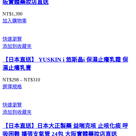
阪實體藥妝店直送
NT$
1,390
加入購物車
快速瀏覽
添加到收藏夾
【日本直送】 YUSKIN i 悠斯晶i 保濕止癢乳霜 保
濕止癢乳膏
NT$
298
–
NT$
310
價
選擇規格
格
範
圍：
快速瀏覽
NT$298
添加到收藏夾
到
NT$310
【日本直送】日本大正製藥 益喘克咳 止咳化痰 呼
吸困難 擴張支氣管 24包 大阪實體藥妝店直送