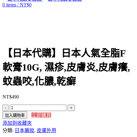
0
items
/
NT$
0
Click to enlarge
【日本代購】日本人氣全脂F
軟膏10G, 濕疹,皮膚炎,皮膚癢,
蚊蟲咬,化膿,乾癬
NT$
490
【日
立即購買
加入購物車
本
添加到收藏夾
代
分類:
購】
日本藥妝
,
皮膚外用