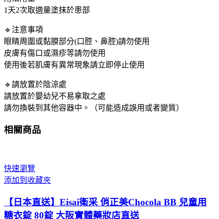
1天2次取適量塗抹於患部
咬,
化
🔹注意事項
膿,
眼睛周圍或黏膜部分(口腔、鼻腔)請勿使用
乾
皮膚有傷口或濕疹等請勿使用
癬
使用後若肌膚有異常現象請立即停止使用
數
量
🔹請放置於陰涼處
請放置於嬰幼兒不易拿取之處
請勿換裝到其他容器中。（可能造成誤用或者變質）
相關商品
快速瀏覽
添加到收藏夾
【日本直送】Eisai衛采 俏正美Chocola BB 兒童用
糖衣錠 80錠 大阪實體藥妝店直送