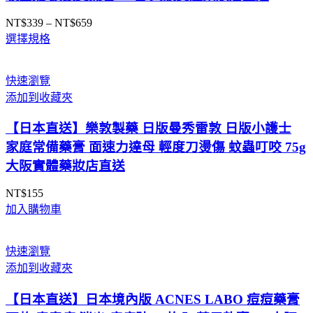
NT$
339
–
NT$
659
價
選擇規格
格
範
圍：
快速瀏覽
NT$339
添加到收藏夾
到
NT$659
【日本直送】樂敦製藥 日版曼秀雷敦 日版小護士
家庭常備藥膏 面速力達母 輕度刀燙傷 蚊蟲叮咬 75g
大阪實體藥妝店直送
NT$
155
加入購物車
快速瀏覽
添加到收藏夾
【日本直送】日本境內版 ACNES LABO 痘痘藥膏