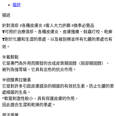
日
描述
本
人
描述
氣
針對濕疹 #各種皮膚炎 #客人大力許願 #換季必需品
全
❣️可用於治療濕疹、各種皮膚炎、皮膚搔癢、蚊蟲叮咬、乾癬
脂
F
❣️對於化膿和生澀的患處，以及被刮擦並伴有化膿的患處也有
軟
效。
膏
10G,
🎯氟輕鬆
濕
它是專門為外用而開發的合成皮質類固醇（局部類固醇），
疹,
被列為強等級。它具有出色的抗炎作用。
皮
膚
🎯硫酸弗拉黴素
炎,
它是對許多引起皮膚感染的細菌的有效抗生素。防止化膿的患
皮
處細菌的生長。
膚
*軟膏刺激性較小，具有保護皮膚的作用，
癢,
因此適合生澀和乾燥的患處。
蚊
用法用量
蟲