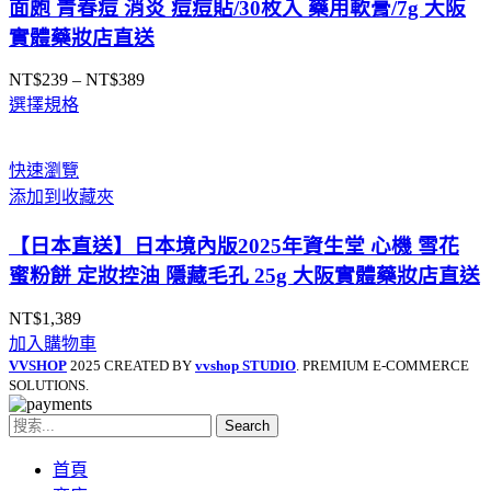
面皰 青春痘 消炎 痘痘貼/30枚入 藥用軟膏/7g 大阪
實體藥妝店直送
NT$
239
–
NT$
389
價
選擇規格
格
範
圍：
快速瀏覽
NT$239
添加到收藏夾
到
NT$389
【日本直送】日本境內版2025年資生堂 心機 雪花
蜜粉餅 定妝控油 隱藏毛孔 25g 大阪實體藥妝店直送
NT$
1,389
加入購物車
VVSHOP
2025 CREATED BY
vvshop STUDIO
. PREMIUM E-COMMERCE
SOLUTIONS.
Search
首頁