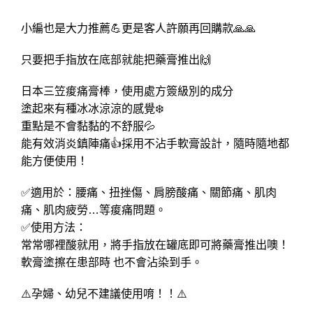
小編也是大力推薦💪更是客人許願再回購款🙏🙏
只要把手指放在底部就能把藥膏推出🙌
日本三笠痠痛膏棒，使用處方簽級別的成分
塗起來有種冰冰涼涼的感覺❄️
重點是不會黏黏的不舒服💦
能有效消炎鎮陣痛👍採用不沾手軟膏設計，隨時隨地都
能方便使用！
✅適用於：腰痛、扭挫傷、肩膀酸痛、關節痛、肌肉
痛、肌肉疲勞…等痠痛問題。
✅使用方法：
常常哪裡酸就用，將手指放在罐底即可將藥膏推出噢！
軟膏塗擦在患部時 也不會沾染到手。
⚠️孕婦、幼兒不建議使用唷！！⚠️