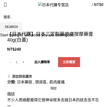
/
NT$
0
SEARCH
Click to enlarge
【日本代購】日本三笠製藥痠痛按摩藥膏
Start typing to see posts you are looking for.
40g(白蓋)
NT$
240
加入購物車
立即購買
添加到收藏夾
分類:
日本藥妝
,
現貨區
,
肌肉痠痛
描述
描述
不少人用過都覺得它很神🤩很多去過日本的就念念不忘
～