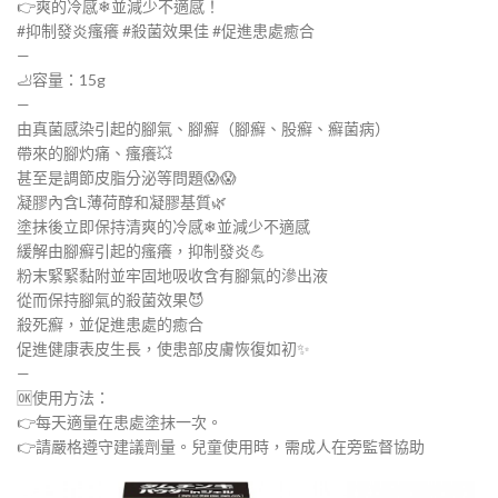
👉爽的冷感❄並減少不適感！
#抑制發炎瘙癢 #殺菌效果佳 #促進患處癒合
—
🦶容量：15g
—
由真菌感染引起的腳氣、腳癬（腳癬、股癬、癬菌病）
帶來的腳灼痛、瘙癢💥
甚至是調節皮脂分泌等問題😱😱
凝膠內含​L薄荷醇和凝膠基質🌿
塗抹後立即保持清爽的冷感❄並減少不適感
緩解由腳癬引起的瘙癢，抑制發炎💪
粉末緊緊黏附並牢固地吸收含有腳氣的滲出液
從而保持腳氣的殺菌效果😈
殺死癬，並促進患處的癒合
促進健康表皮生長，使患部皮膚恢復如初✨
—
🆗使用方法：
👉每天適量在患處塗抹一次。
👉請嚴格遵守建議劑量。兒童使用時，需成人在旁監督協助