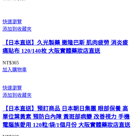
快速瀏覽
添加到收藏夾
【日本直送】久光製藥 撒隆巴斯 肌肉疲勞 消炎痠
痛貼布 120/140枚 大阪實體藥妝店直送
NT$
365
加入購物車
快速瀏覽
添加到收藏夾
【日本直送】預訂商品 日本朝日集團 眼部保養 高
單位葉黃素 預防白內障 黃斑部病變 改善視力 手機
電腦族愛用 120粒/袋/1個月份 大阪實體藥妝店直送