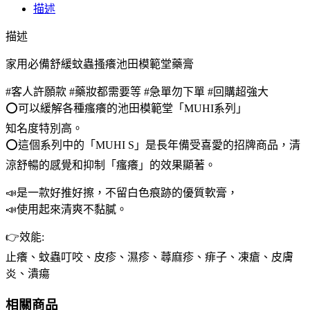
描述
用
必
描述
備
家用必備舒緩蚊蟲搔癢池田模範堂藥膏
舒
緩
#客人許願款 #藥妝都需要等 #急單勿下單 #回購超強大
蚊
⭕️可以緩解各種瘙癢的池田模範堂「MUHI系列」
蟲
知名度特別高。
搔
⭕️這個系列中的「MUHI S」是長年備受喜愛的招牌商品，清
癢
池
涼舒暢的感覺和抑制「瘙癢」的效果顯著。
田
📣是一款好推好擦，不留白色痕跡的優質軟膏，
模
📣使用起來清爽不黏膩。
範
堂
👉效能:
藥
止癢、蚊蟲叮咬、皮疹、濕疹、蕁麻疹、痱子、凍瘡、皮膚
膏
炎、潰瘍
數
量
相關商品