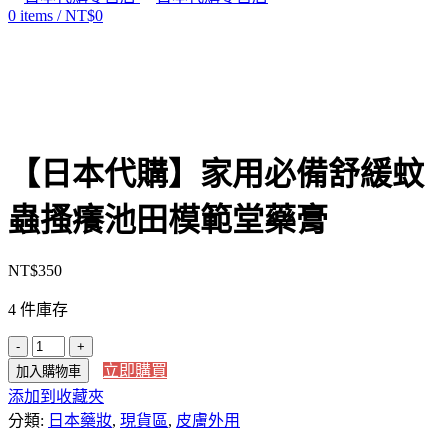
0
items
/
NT$
0
Click to enlarge
【日本代購】家用必備舒緩蚊
蟲搔癢池田模範堂藥膏
NT$
350
4 件庫存
【日
立即購買
加入購物車
本
添加到收藏夾
代
分類:
購】
日本藥妝
,
現貨區
,
皮膚外用
家