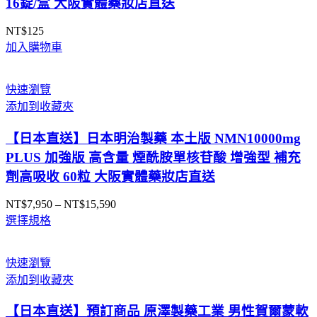
16錠/盒 大阪實體藥妝店直送
NT$
125
加入購物車
快速瀏覽
添加到收藏夾
【日本直送】日本明治製藥 本土版 NMN10000mg
PLUS 加強版 高含量 煙酰胺單核苷酸 增強型 補充
劑高吸收 60粒 大阪實體藥妝店直送
NT$
7,950
–
NT$
15,590
價
選擇規格
格
範
圍：
快速瀏覽
NT$7,950
添加到收藏夾
到
NT$15,590
【日本直送】預訂商品 原澤製藥工業 男性賀爾蒙軟