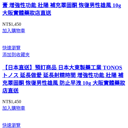
膏 增強性功能 壯陽 補充睪固酮 恢復男性雄風 10g
大阪實體藥妝店直送
NT$
1,450
加入購物車
快速瀏覽
添加到收藏夾
【日本直送】預訂商品 日本大東製藥工業 TONOS
トノス 延長做愛 延長射精時間 增強性功能 壯陽 補
充睪固酮 恢復男性雄風 防止早洩 10g 大阪實體藥妝
店直送
NT$
1,450
加入購物車
快速瀏覽