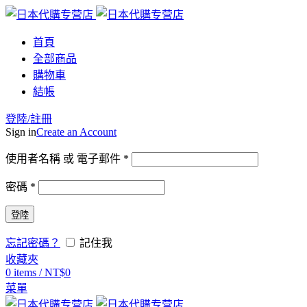
首頁
全部商品
購物車
結帳
登陸/註冊
Sign in
Create an Account
使用者名稱 或 電子郵件
*
密碼
*
登陸
忘記密碼？
記住我
收藏夾
0
items
/
NT$
0
菜單