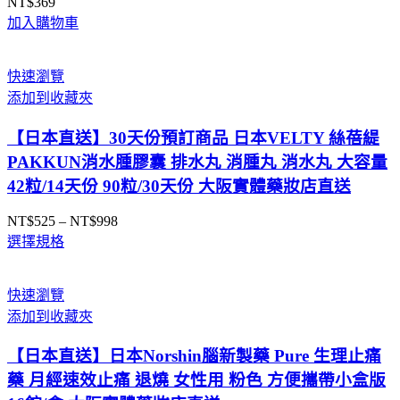
NT$
369
加入購物車
快速瀏覽
添加到收藏夾
【日本直送】30天份預訂商品 日本VELTY 絲蓓緹
PAKKUN消水腫膠囊 排水丸 消腫丸 消水丸 大容量
42粒/14天份 90粒/30天份 大阪實體藥妝店直送
NT$
525
–
NT$
998
價
選擇規格
格
範
圍：
快速瀏覽
NT$525
添加到收藏夾
到
NT$998
【日本直送】日本Norshin腦新製藥 Pure 生理止痛
藥 月經速效止痛 退燒 女性用 粉色 方便攜帶小盒版