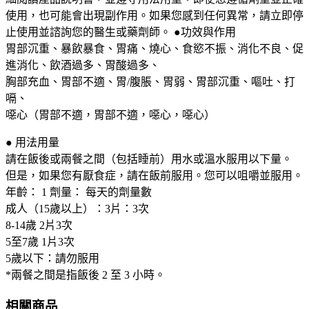
使用，也可能會出現副作用。如果您感到任何異常，請立即停
止使用並諮詢您的醫生或藥劑師。 ●功效與作用
胃部沉重、暴飲暴食、胃痛、燒心、食慾不振、消化不良、促
進消化、飲酒過多、胃酸過多、
胸部充血、胃部不適、胃/腹脹、胃弱、胃部沉重、嘔吐、打
嗝、
噁心（胃部不適，胃部不適，噁心，噁心）
● 用法用量
請在飯後或兩餐之間（包括睡前）用水或溫水服用以下量。
但是，如果您有厭食症，請在飯前服用。您可以咀嚼並服用。
年齡： 1 劑量： 每天的劑量數
成人（15歲以上）：3片：3次
8-14歲 2片3次
5至7歲 1片3次
5歲以下：請勿服用
*兩餐之間是指飯後 2 至 3 小時。
相關商品