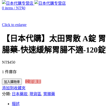
0
items
/
NT$
0
Click to enlarge
【日本代購】太田胃散 A錠 胃
腸藥-快速緩解胃腸不適-120錠
NT$
450
1 件庫存
立即購買
加入購物車
添加到收藏夾
分類:
日本藥妝
,
現貨區
,
胃腸藥
描述