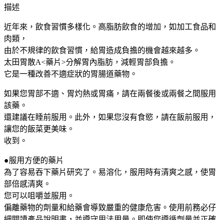
描述
近年來，飲食習慣多樣化。高脂肪飲食的增加，如加工食品和
肉類，
由於不規律的飲食習慣，給胃造成負擔的機會越來越多。
太田胃散A<藥片>分解胃內脂肪，減輕胃部負擔。
它是一種改善不適症狀的胃腸道藥物。
如果您胃部不適、胃灼熱或胃痛，請在兩餐後或兩餐之間服用
該藥。
還建議在睡前服用。此外，如果您沒有食慾，請在飯前服用，
讓您的飯菜更美味。
收到。
●服用方便的藥片
為了容易吞下藥片研究了。易溶化，服用時有清爽之感，使胃
部倍感清爽。
您可以咀嚼並服用。
偏離藥物的劑量和給藥會導致嚴重的健康危害。使用前務必仔
細閱讀產品說明書，並遵守用法用量。即使您遵循劑量並正確