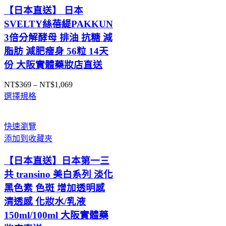
【日本直送】 日本
SVELTY絲蓓緹PAKKUN
3倍分解酵母 排油 抗糖 減
脂肪 減肥瘦身 56粒 14天
份 大阪實體藥妝店直送
NT$
369
–
NT$
1,069
價
選擇規格
格
範
圍：
快速瀏覽
NT$369
添加到收藏夾
到
NT$1,069
【日本直送】日本第一三
共 transino 美白系列 淡化
黑色素 色斑 增加透明感
清透感 化妝水/乳液
150ml/100ml 大阪實體藥