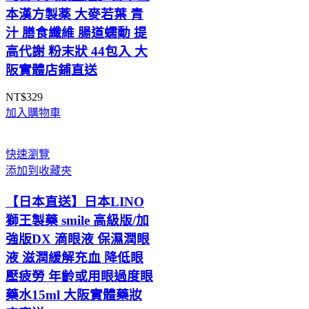
本漢方製薬 大麥若葉 青
汁 膳食纖維 腸道蠕動 提
高代謝 粉末狀 44包入 大
阪實體店鋪直送
NT$
329
加入購物車
快速瀏覽
添加到收藏夾
【日本直送】日本LINO
獅王製藥 smile 高級版/加
強版DX 滴眼液 保濕潤眼
液 滋潤緩解充血 降低眼
壓疲勞 年齡或用眼過度眼
藥水15ml 大阪實體藥妝