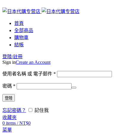
首頁
全部商品
購物車
結帳
登陸/註冊
Sign in
Create an Account
使用者名稱 或 電子郵件
*
密碼
*
登陸
忘記密碼？
記住我
收藏夾
0
items
/
NT$
0
菜單