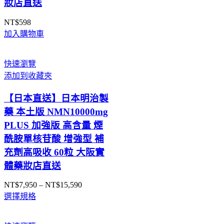
妝店直送
NT$
598
加入購物車
快速瀏覽
添加到收藏夾
【日本直送】日本明治製
藥 本土版 NMN10000mg
PLUS 加強版 高含量 煙
酰胺單核苷酸 增強型 補
充劑高吸收 60粒 大阪實
體藥妝店直送
NT$
7,950
–
NT$
15,590
價
選擇規格
格
範
圍：