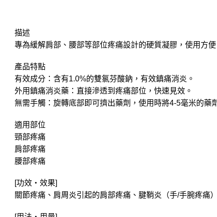
描述
專為緩解肩部、腰部等部位疼痛設計的硬質凝膠，使用方便
產品特點
有效成分：含有1.0%的雙氯芬酸鈉，有效鎮痛消炎。
外用鎮痛消炎藥：直接滲透到疼痛部位，快速見效。
無需手觸：旋轉底部即可擠出藥劑，使用時將4-5毫米的藥
適用部位
頸部疼痛
肩部疼痛
腰部疼痛
[功效・效果]
關節疼痛、肩周炎引起的肩部疼痛、腱鞘炎（手/手腕疼痛
[用法・用量]