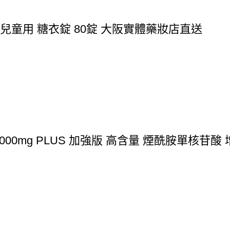
BB 兒童用 糖衣錠 80錠 大阪實體藥妝店直送
00mg PLUS 加強版 高含量 煙酰胺單核苷酸