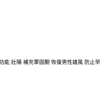
功能 壯陽 補充睪固酮 恢復男性雄風 防止早