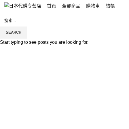
首頁
全部商品
購物車
結帳
SEARCH
Start typing to see posts you are looking for.
Click to enlarge