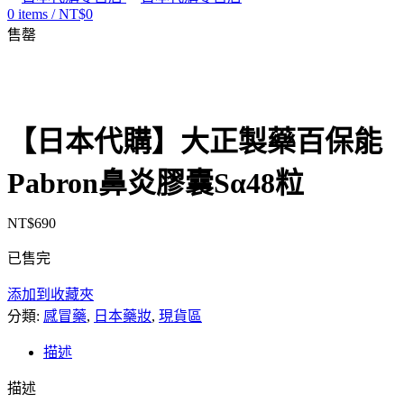
0
items
/
NT$
0
售罄
【日本代購】大正製藥百保能
Pabron鼻炎膠囊Sα48粒
NT$
690
已售完
添加到收藏夾
分類:
感冒藥
,
日本藥妝
,
現貨區
描述
描述