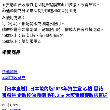
🔹幫助血管收縮作用抑制鼻黏膜充血和腫脹，改善鼻塞。
👍通過抑制分泌來抑制打噴嚏和改善打噴嚏。
🔺使用方法：
每12小時，搭配開水或溫開水服用。
請嚴格遵守建議劑量。兒童服用時，需成人在旁監督協助。
15歲以上：每次2粒，每日服用兩次
15歲以下：請勿服用👃
相關商品
快速瀏覽
添加到收藏夾
【日本直送】日本境內版2025年資生堂 心機 雪花
蜜粉餅 定妝控油 隱藏毛孔 25g 大阪實體藥妝店直送
NT$
1,389