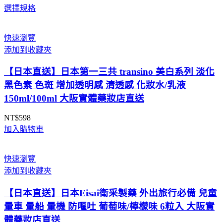
選擇規格
格
範
圍：
快速瀏覽
NT$925
添加到收藏夾
到
NT$990
【日本直送】日本第一三共 transino 美白系列 淡化
黑色素 色斑 增加透明感 清透感 化妝水/乳液
150ml/100ml 大阪實體藥妝店直送
NT$
598
加入購物車
快速瀏覽
添加到收藏夾
【日本直送】日本Eisai衛采製藥 外出旅行必備 兒童
暈車 暈船 暈機 防嘔吐 葡萄味/檸檬味 6粒入 大阪實
體藥妝店直送