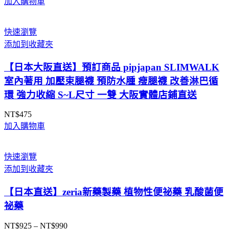
加入購物車
快速瀏覽
添加到收藏夾
【日本大阪直送】預訂商品 pipjapan SLIMWALK
室內著用 加壓束腿襪 預防水腫 瘦腿襪 改善淋巴循
環 強力收縮 S~L尺寸 一雙 大阪實體店鋪直送
NT$
475
加入購物車
快速瀏覽
添加到收藏夾
【日本直送】zeria新藥製藥 植物性便祕藥 乳酸菌便
祕藥
NT$
925
–
NT$
990
價