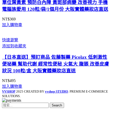
單位葉黃素 預防白內障 黃斑部病變 改善視力 手機
電腦族愛用 120粒/袋/1個月份 大阪實體藥妝店直送
NT$
369
加入購物車
快速瀏覽
添加到收藏夾
【日本直送】預訂商品 佐藤製藥 Picolax 低刺激性
便祕藥 幫助代謝 經常性便秘 火氣大 腹脹 改善皮膚
狀況 100粒/盒 大阪實體藥妝店直送
NT$
495
加入購物車
VVSHOP
2025 CREATED BY
vvshop STUDIO
. PREMIUM E-COMMERCE
SOLUTIONS.
Search