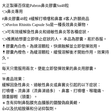
大正製藥百保能Pabron鼻炎膠囊Sα48粒
👈鼻炎專用
#鼻炎膠囊48粒 #緩解打噴嚏和鼻塞 #客人許願商品
👈Pavlon Rhinitis Capsule Sα是一種長效鼻炎藥物，
👈可有效緩解急性鼻炎和過敏性鼻炎等各種症狀，
👈推薦給想要立即停止症狀的人。 本品為膠囊，易於吞服。
💊膠囊內白色，為速溶顆粒，快速融解並立即發揮效用。
💊膠囊內橙色，為緩溶顆粒，緩慢溶解後才開始作用，效果持
久。
—
每天只需服用兩次，便能立即發揮效果的鼻炎用膠囊。
—
🎯產品效果：
緩解因急性鼻炎、過敏性鼻炎或鼻竇炎引起的以下症狀：
打噴嚏、流鼻涕（流鼻涕過多）、鼻塞、打噴嚏、喉嚨痛、
頭重腳輕（頭重）。
🔹含有抑制鼻黏膜充血腫脹的鹽酸偽麻黃鹼，
👍以及抗組胺藥和分泌抑製劑。