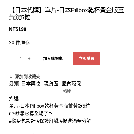
Click to enlarge
【日本代購】單片-日本Pillbox乾杯黃金版薑
黃錠5粒
NT$
190
20 件庫存
加入購物車
立即購買
添加到收藏夾
分類:
日本藥妝
,
現貨區
,
體內環保
描述
描述
單片-日本Pillbox乾杯黃金版薑黃錠5粒
👉就靠它撐全場了💪
#隨身包設計 #保護肝臟 #促進酒精分解
—