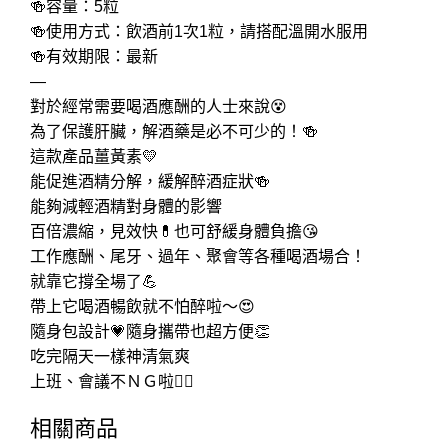
🍻容量：5粒
🍻使用方式：飲酒前1次1粒，請搭配溫開水服用
🍻有效期限：最新
—
對於經常需要喝酒應酬的人士來說😵
為了保護肝臟，解酒藥是必不可少的！🍻
這款產品薑黃素💛
能促進酒精分解，緩解醉酒症狀🍻
能夠減輕酒精對身體的影響
百倍濃縮，見效快💊也可舒緩身體負擔😘
工作應酬、尾牙、過年、聚會等各種喝酒場合！
就靠它撐全場了💪
帶上它喝酒暢飲就不怕醉啦～😍
隨身包設計💗隨身攜帶也超方便👏
吃完隔天一樣神清氣爽
上班、會議不ＮＧ啦👍🏻
相關商品