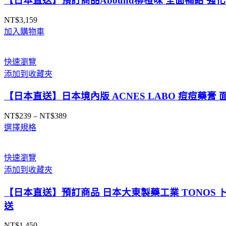
【日本直送】預訂商品Abound柳橙味 全面補給 強化修復力 
NT$
3,159
加入購物車
快速瀏覽
添加到收藏夾
【日本直送】日本境內版 ACNES LABO 痘痘藥膏 
NT$
239
–
NT$
389
價
選擇規格
格
範
圍：
快速瀏覽
NT$239
添加到收藏夾
到
NT$389
【日本直送】預訂商品 日本大東製藥工業 TONOS ト
送
NT$
1,450