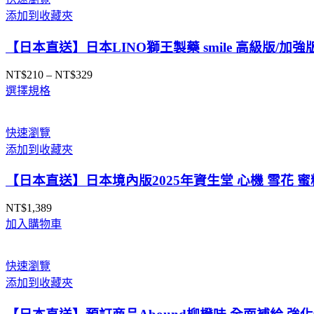
添加到收藏夾
【日本直送】日本LINO獅王製藥 smile 高級版/
NT$
210
–
NT$
329
價
選擇規格
格
範
圍：
快速瀏覽
NT$210
添加到收藏夾
到
NT$329
【日本直送】日本境內版2025年資生堂 心機 雪花 蜜
NT$
1,389
加入購物車
快速瀏覽
添加到收藏夾