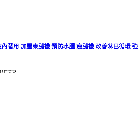
LK 室內著用 加壓束腿襪 預防水腫 瘦腿襪 改善淋巴循環 
LUTIONS.