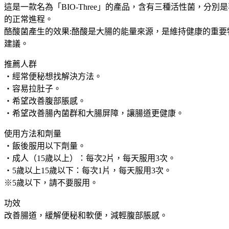
這是一款名為「BIO-Three」的產品，含有三種活性菌，
的正常進程。
酪酸菌產生的效果:酪酸是大腸的能量來源，是維持健康的重
建議。
推薦人群
・經常便秘想找解決方法。
・容易拉肚子。
・希望改善腹部脹感。
・希望改善腸內菌群和大腸屏障，讓腸道更健康。
使用方法和劑量
・飯後服用以下劑量。
・成人（15歲以上）：每次2片，每天服用3次。
・5歲以上15歲以下：每次1片，每天服用3次。
※5歲以下，請不要服用。
功效
改善腸道，緩解便秘和軟便，減輕腹部脹感。