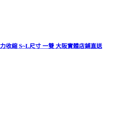
強力收縮 S~L尺寸 一雙 大阪實體店鋪直送