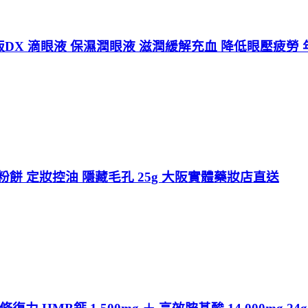
加強版DX 滴眼液 保濕潤眼液 滋潤緩解充血 降低眼壓疲
粉餅 定妝控油 隱藏毛孔 25g 大阪實體藥妝店直送