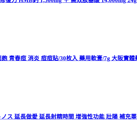
HMB鈣 1,500mg ＋ 高效胺基酸 14,000mg 2
面皰 青春痘 消炎 痘痘貼/30枚入 藥用軟膏/7g 大阪實
ノス 延長做愛 延長射精時間 增強性功能 壯陽 補充睪