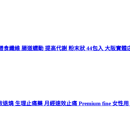
食纖維 腸道蠕動 提高代謝 粉末狀 44包入 大阪實體
 生理止痛藥 月經速效止痛 Premium fine 女性用