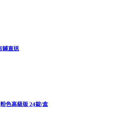
店鋪直送
 粉色高級版 24錠/盒