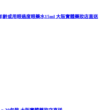
勞 年齡或用眼過度眼藥水15ml 大阪實體藥妝店直送