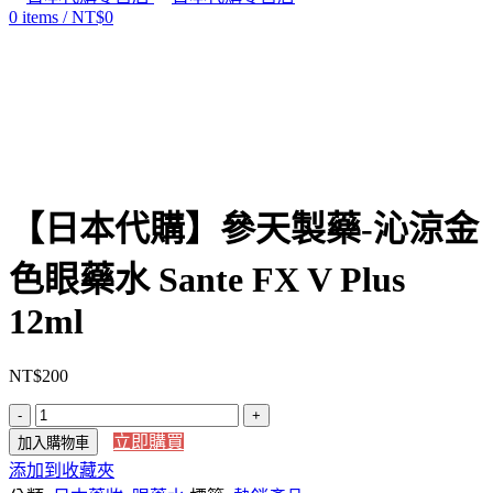
0
items
/
NT$
0
Click to enlarge
【日本代購】參天製藥-沁涼金
色眼藥水 Sante FX V Plus
12ml
NT$
200
【日
立即購買
加入購物車
本
添加到收藏夾
代