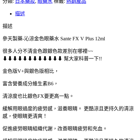
分類:
購】
日本藥妝
,
眼藥水
標籤:
熱銷產品
參
描述
天
製
描述
藥-
參天製藥-沁涼金色眼藥水 Sante FX V Plus 12ml
沁
涼
很多人分不清金色跟銀色款差別在哪裡~~
金
⬇⬇⬇⬇⬇⬇⬇⬇⬇⬇⬇⬇ 幫大家科普一下!!
色
眼
金色版V+與銀色版相比，
藥
富含營養成分維生素B6，
水
Sante
FX
清涼度也比銀色FX要更高一點。
V
Plus
緩解用眼過度的疲勞感，滋養眼睛。 更酷涼且更持久的清涼
12ml
感，使眼睛更清爽！
數
量
促進疲勞眼睛組織代謝，改善眼睛疲勞和充血。