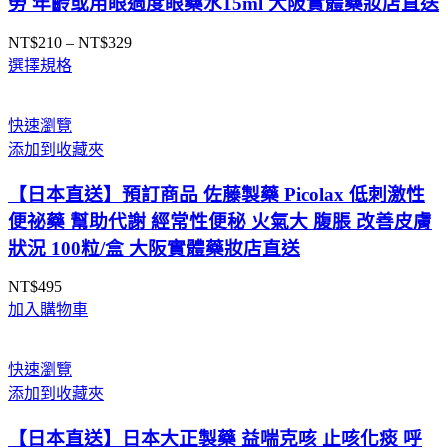
勞 年齡或用眼過度眼藥水15ml 大阪實體藥妝店直送
NT$
210
–
NT$
329
價
選擇規格
格
範
圍：
快速瀏覽
NT$210
添加到收藏夾
到
NT$329
【日本直送】預訂商品 佐藤製藥 Picolax 低刺激性
便祕藥 幫助代謝 經常性便秘 火氣大 腹脹 改善皮膚
狀況 100粒/盒 大阪實體藥妝店直送
NT$
495
加入購物車
快速瀏覽
添加到收藏夾
【日本直送】日本大正製藥 益喘克咳 止咳化痰 呼