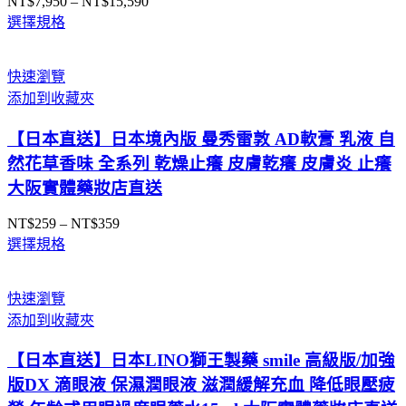
NT$
7,950
–
NT$
15,590
價
選擇規格
格
範
圍：
快速瀏覽
NT$7,950
添加到收藏夾
到
NT$15,590
【日本直送】日本境內版 曼秀雷敦 AD軟膏 乳液 自
然花草香味 全系列 乾燥止癢 皮膚乾癢 皮膚炎 止癢
大阪實體藥妝店直送
NT$
259
–
NT$
359
價
選擇規格
格
範
圍：
快速瀏覽
NT$259
添加到收藏夾
到
NT$359
【日本直送】日本LINO獅王製藥 smile 高級版/加強
版DX 滴眼液 保濕潤眼液 滋潤緩解充血 降低眼壓疲