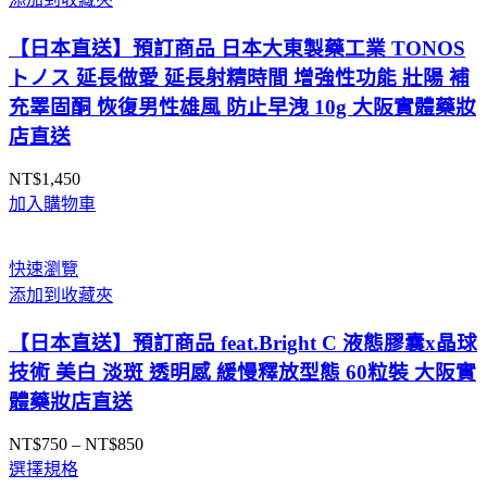
【日本直送】預訂商品 日本大東製藥工業 TONOS
トノス 延長做愛 延長射精時間 增強性功能 壯陽 補
充睪固酮 恢復男性雄風 防止早洩 10g 大阪實體藥妝
店直送
NT$
1,450
加入購物車
快速瀏覽
添加到收藏夾
【日本直送】預訂商品 feat.Bright C 液態膠囊x晶球
技術 美白 淡斑 透明感 緩慢釋放型態 60粒裝 大阪實
體藥妝店直送
NT$
750
–
NT$
850
價
選擇規格
格