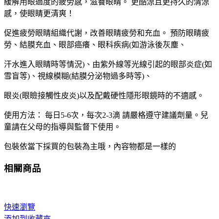
緩解用眼過度的疲勞感，滋養眼睛。 更酷涼且更持久的清涼
感，使眼睛更清爽！
促進疲勞眼睛組織代謝，改善眼睛疲勞和充血。 預防眼睛疲
勞、結膜充血、眼部癌癢、眼科疾病(如游泳後灰塵、
汗水進入眼睛時等情況)、由紫外線等光線引起的眼部炎症(如
雪盲等)、視線模糊(結膜分泌物過多時等)、
眼炎(眼瞼接觸性皮炎)以及配戴硬性隱形眼鏡時的不適感。
使用方法： 每日5-6次，每次2-3滴 請嚴格遵守建議劑量。兒
童請在父母的指導與監督下使用。
包裝依當下採買的包裝為主哦，內容物都是一樣的
相關商品
快速瀏覽
添加到收藏夾