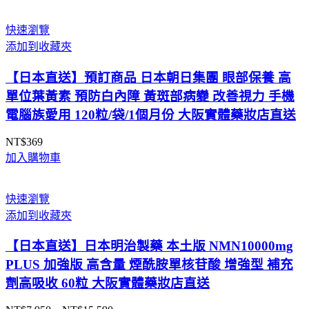
範
圍：
快速瀏覽
NT$750
添加到收藏夾
到
NT$850
【日本直送】預訂商品 日本朝日集團 眼部保養 高
單位葉黃素 預防白內障 黃斑部病變 改善視力 手機
電腦族愛用 120粒/袋/1個月份 大阪實體藥妝店直送
NT$
369
加入購物車
快速瀏覽
添加到收藏夾
【日本直送】日本明治製藥 本土版 NMN10000mg
PLUS 加強版 高含量 煙酰胺單核苷酸 增強型 補充
劑高吸收 60粒 大阪實體藥妝店直送